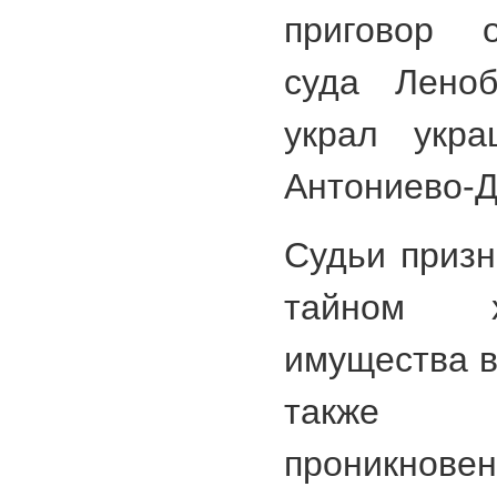
приговор о
суда Леноб
украл укр
Антониево-
Судьи призн
тайном х
имущества в
также 
проникнове