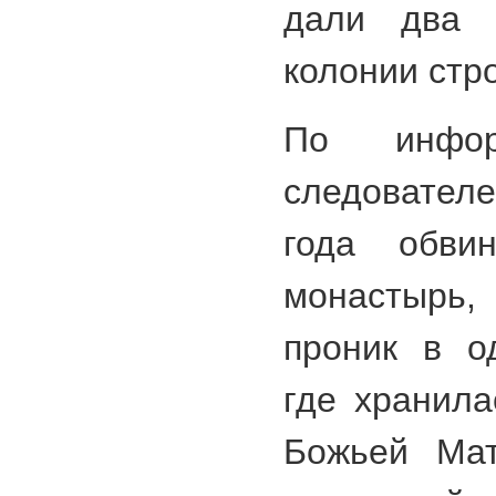
дали два 
колонии стр
По инфо
следовател
года обви
монастырь
проник в о
где хранила
Божьей Мат