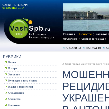
САНКТ-ПЕТЕРБУРГ
06 августа | 21:14
Главная
Новости
Каталог 
Объявления
Справка организаций
USD
80,93
EUR
93,19
G
РУБРИКИ
Бизнес
Сайт города Санкт-Петербурга
/
Нов
В мире
МОШЕНН
Здоровье
Культура и шоу-бизнес
РЕЦИДИВ
Наука и технологии
Образование
УКРАШЕ
Общество
Политика