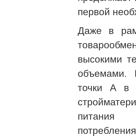
первой необ
Даже в рам
товарообмен
высокими т
объемами. 
точки А в 
строймате
питани
потребле