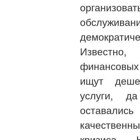
организов
обслу
демократ
Известно
финансовых
ищут деше
услуги, д
оставал
качестве