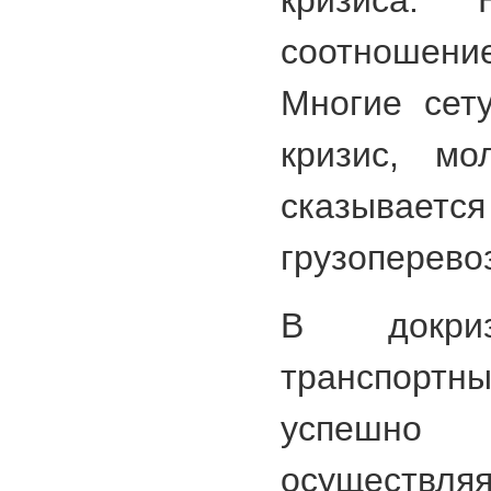
кризиса.
соотношени
Многие сет
кризис, мо
сказы
грузоперевоз
В докриз
транспор
успешно
осуществ