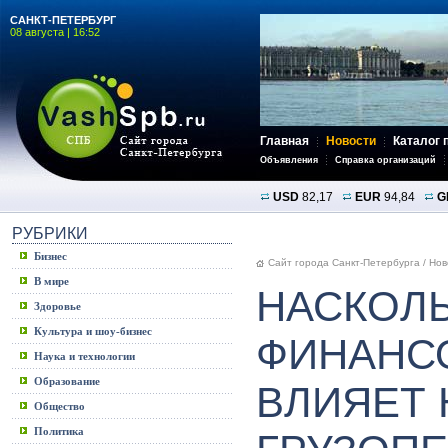
САНКТ-ПЕТЕРБУРГ
08 августа | 16:52
Главная
Новости
Каталог 
Объявления
Справка организаций
USD
82,17
EUR
94,84
G
РУБРИКИ
Бизнес
Сайт города Санкт-Петербурга
/
Нов
В мире
НАСКОЛ
Здоровье
Культура и шоу-бизнес
ФИНАНС
Наука и технологии
Образование
ВЛИЯЕТ 
Общество
Политика