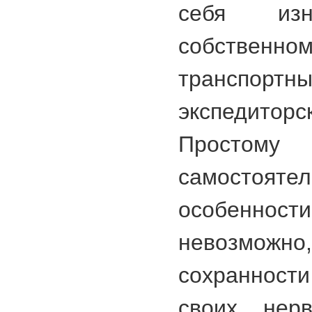
себя изн
собстве
транспортны
экспедит
Просто
самостоят
особенност
невозможн
сохранност
своих нер