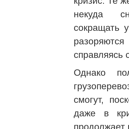
кризис. Те 
некуда с
сокращать у
разоряются
справляясь 
Однако пол
грузопере
смогут, пос
даже в кри
продолжает 