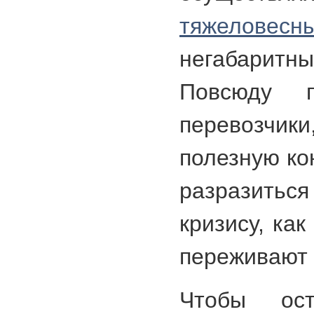
тяжеловесн
негабаритны
Повсюду п
перевозчики
полезную ко
разразит
кризису, ка
переживают
Чтобы ос