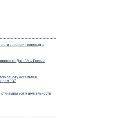
ласти завершит переезд в
ировка ко Дню ВМФ России
вою работу ассамблея
мером 137
 отчитываться о деятельности