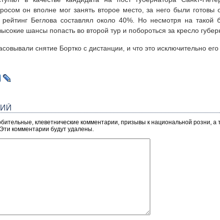
росом он вполне мог занять второе место, за него были готовы 
 рейтинг Беглова составлял около 40%. Но несмотря на такой 
высокие шансы попасть во второй тур и побороться за кресло губер
асовывали снятие Бортко с дистанции, и что это исключительно его
РИЙ
рбительные, клеветнические комментарии, призывы к национальной розни, а
 Эти комментарии будут удалены.