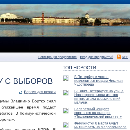
Регистрация предприятия
Вход для предприятий
RSS
ТОП НОВОСТИ
В Петербурге можно
У С ВЫБОРОВ
поклониться мощам Николая
Чудотворца
В Санкт-Петербурге на улице
Версия для печати
Новостроек выпал из окна
пятого этажа восьмилетний
 думы Владимир Бортко снял
мальчик
 ближайшее время подаст
Бесплатный концерт
ебатов. В Коммунистической
состоится на станции
«Технологический институт»
тороны».
Феминистки 8 марта будут
митинговать на Марсовом поле
ербурга от партии КПРФ. В