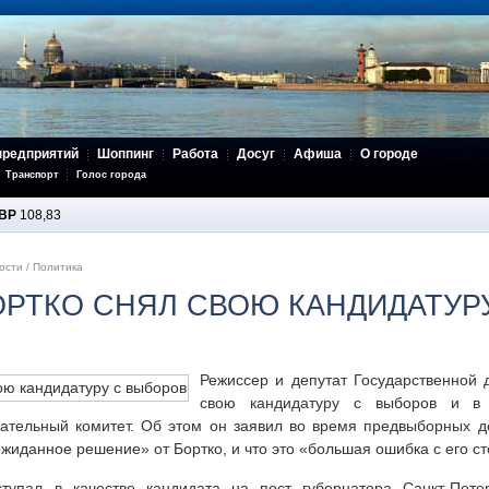
предприятий
Шоппинг
Работа
Досуг
Афиша
О городе
Транспорт
Голос города
BP
108,83
ости
/
Политика
ОРТКО СНЯЛ СВОЮ КАНДИДАТУР
Режиссер и депутат Государственной
свою кандидатуру с выборов и в
рательный комитет. Об этом он заявил во время предвыборных д
ожиданное решение» от Бортко, и что это «большая ошибка с его с
тупал в качестве кандидата на пост губернатора Санкт-Пет