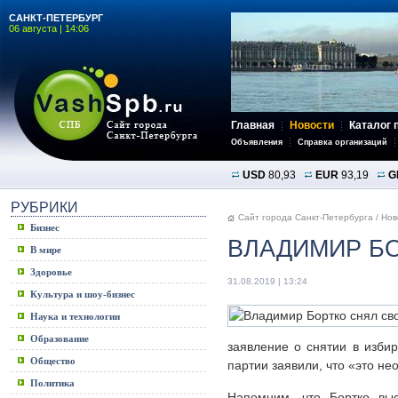
САНКТ-ПЕТЕРБУРГ
06 августа | 14:06
Главная
Новости
Каталог 
Объявления
Справка организаций
USD
80,93
EUR
93,19
G
РУБРИКИ
Сайт города Санкт-Петербурга
/
Нов
Бизнес
ВЛАДИМИР Б
В мире
Здоровье
31.08.2019 | 13:24
Культура и шоу-бизнес
Наука и технологии
Образование
заявление о снятии в изби
Общество
партии заявили, что «это не
Политика
Напомним, что Бортко выс