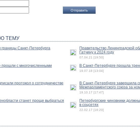
Ю ТЕМУ
 границы Санкт-Петербурга
Правительство Ленинградской об
Гатчину к 2024 году
07.04.21 [19:50]
е прошли с многочисленными
В Санкт-Петербурге прошла трен
19.07.18 [13:04]
дписали протокол о сотрудничестве
В Санкт-Петербурге завершила с
Межпарламентского союза за но
19.10.17 [17:47]
енобласти станет проще выбраться
Петербургские чиновники должны
в соцсетях
22.02.17 [18:20]