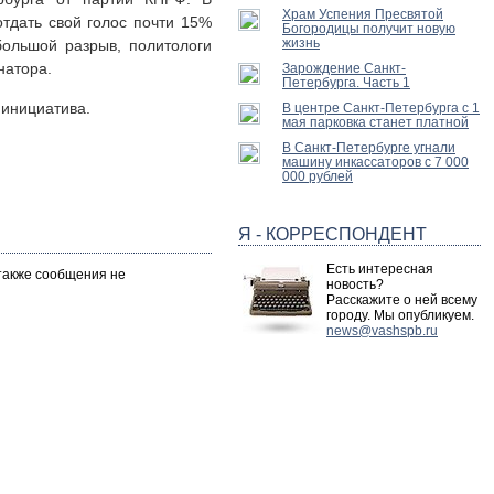
Храм Успения Пресвятой
отдать свой голос почти 15%
Богородицы получит новую
жизнь
большой разрыв, политологи
натора.
Зарождение Санкт-
Петербурга. Часть 1
 инициатива.
В центре Санкт-Петербурга с 1
мая парковка станет платной
В Санкт-Петербурге угнали
машину инкассаторов с 7 000
000 рублей
Я - КОРРЕСПОНДЕНТ
Есть интересная
 также сообщения не
новость?
Расскажите о ней всему
городу. Мы опубликуем.
news@vashspb.ru