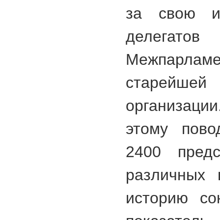
за свою и
деле
Межпарлам
старейше
организаци
этому пово
2400 пред
различных 
историю со