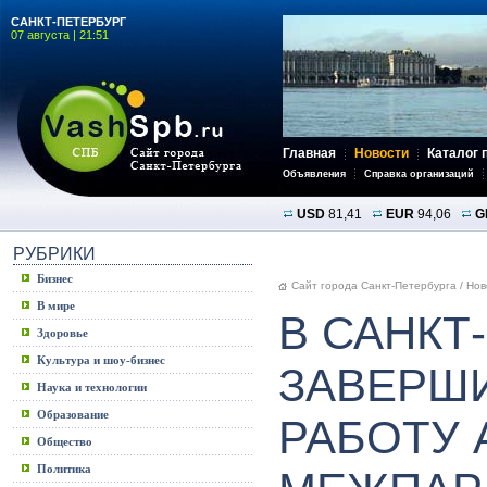
САНКТ-ПЕТЕРБУРГ
07 августа | 21:51
Главная
Новости
Каталог 
Объявления
Справка организаций
USD
81,41
EUR
94,06
G
РУБРИКИ
Бизнес
Сайт города Санкт-Петербурга
/
Нов
В мире
В САНКТ
Здоровье
Культура и шоу-бизнес
ЗАВЕРШ
Наука и технологии
Образование
РАБОТУ
Общество
Политика