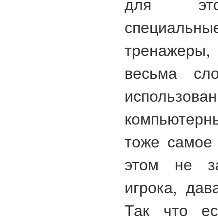
для это
специаль
тренажеры,
весьма сл
использован
компьютерн
тоже самое
этом не за
игрока, дав
Так что е