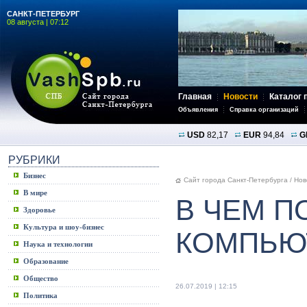
САНКТ-ПЕТЕРБУРГ
08 августа | 07:12
Главная
Новости
Каталог 
Объявления
Справка организаций
USD
82,17
EUR
94,84
G
РУБРИКИ
Бизнес
Сайт города Санкт-Петербурга
/
Нов
В мире
В ЧЕМ П
Здоровье
Культура и шоу-бизнес
КОМПЬЮ
Наука и технологии
Образование
Общество
26.07.2019 | 12:15
Политика