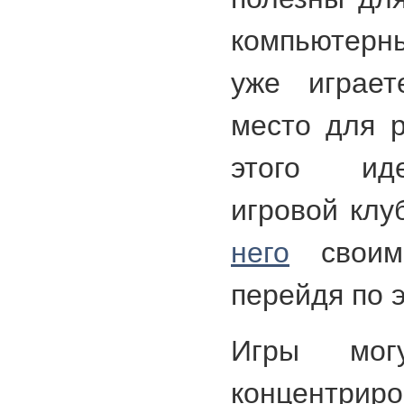
компьютерн
уже играет
место для р
этого ид
игровой клу
него
своим
перейдя по э
Игры мог
концентрир