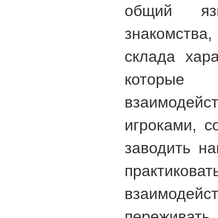
общий яз
знакомства,
склада хара
которые 
взаимод
игроками, с
заводить на
практикова
взаимоде
переживать