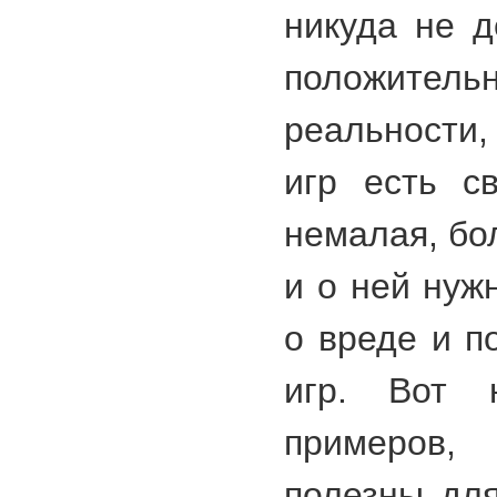
никуда не д
положитель
реальности
игр есть с
немалая, бо
и о ней нуж
о вреде и п
игр. Вот н
примеров,
полезны дл