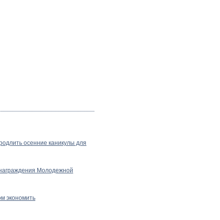
родлить осенние каникулы для
 награждения Молодежной
ом экономить