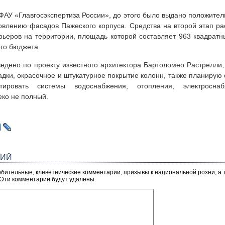
ФАУ «Главгосэкспертиза России», до этого было выдано положите
овлению фасадов Пажеского корпуса. Средства на второй этап ра
рьеров на территории, площадь которой составляет 963 квадратн
го бюджета.
ведено по проекту известного архитектора Бартоломео Растрелли
адки, окрасочное и штукатурное покрытие колонн, также планирую
тировать системы водоснабжения, отопления, электросна
ко не полный.
РИЙ
рбительные, клеветнические комментарии, призывы к национальной розни, а
 Эти комментарии будут удалены.