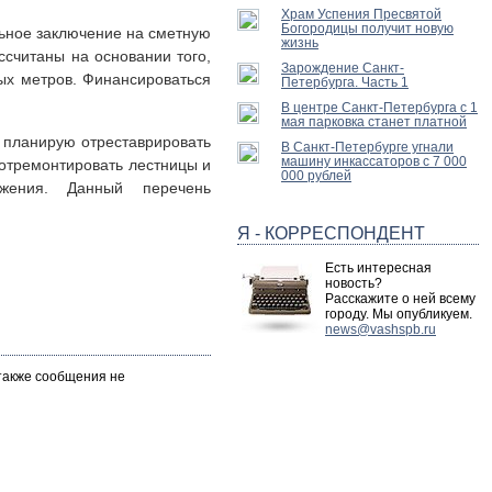
Храм Успения Пресвятой
Богородицы получит новую
льное заключение на сметную
жизнь
ссчитаны на основании того,
Зарождение Санкт-
ых метров. Финансироваться
Петербурга. Часть 1
В центре Санкт-Петербурга с 1
мая парковка станет платной
, планирую отреставрировать
В Санкт-Петербурге угнали
машину инкассаторов с 7 000
 отремонтировать лестницы и
000 рублей
бжения. Данный перечень
Я - КОРРЕСПОНДЕНТ
Есть интересная
новость?
Расскажите о ней всему
городу. Мы опубликуем.
news@vashspb.ru
 также сообщения не