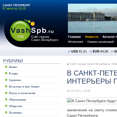
САНКТ-ПЕТЕРБУРГ
07 августа | 11:15
Главная
Новости
Каталог 
Объявления
Справка организаций
USD
81,41
EUR
94,06
G
РУБРИКИ
Сайт города Санкт-Петербурга
/
Нов
Бизнес
В САНКТ-ПЕТ
В мире
ИНТЕРЬЕРЫ 
Здоровье
Культура и шоу-бизнес
02.10.2021 | 19:35
Наука и технологии
Образование
Общество
заключение на смету стоим
Политика
Санкт-Петербурге.