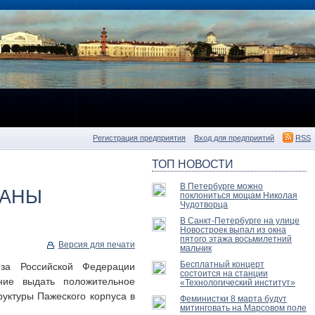
Регистрация предприятия
Вход для предприятий
RSS
ТОП НОВОСТИ
В Петербурге можно
ВАНЫ
поклониться мощам Николая
Чудотворца
В Санкт-Петербурге на улице
Новостроек выпал из окна
пятого этажа восьмилетний
Версия для печати
мальчик
Бесплатный концерт
тиза Российской Федерации
состоится на станции
ние выдать положительное
«Технологический институт»
уктуры Пажеского корпуса в
Феминистки 8 марта будут
митинговать на Марсовом поле