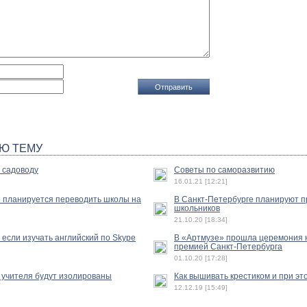
Ю ТЕМУ
 садоводу
Советы по саморазвитию
16.01.21 [12:21]
е планируется переводить школы на
В Санкт-Петербурге планируют п
школьников
21.10.20 [18:34]
если изучать английский по Skype
В «Артмузе» прошла церемония
премией Санкт-Петербурга
01.10.20 [17:28]
 учителя будут изолированы
Как вышивать крестиком и при эт
12.12.19 [15:49]