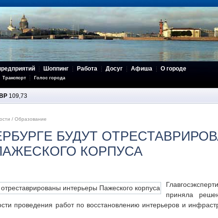
предприятий
Шоппинг
Работа
Досуг
Афиша
О городе
Транспорт
Голос города
BP
109,73
ости
/
Образование
ЕРБУРГЕ БУДУТ ОТРЕСТАВРИРО
ПАЖЕСКОГО КОРПУСА
Главгосэкспер
приняла реше
ости проведения работ по восстановлению интерьеров и инфрастр