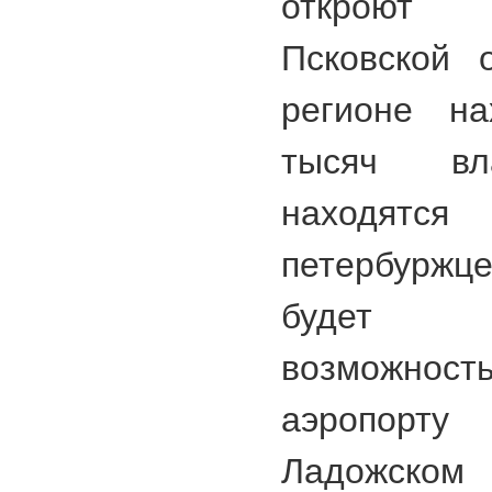
откроют 
Псковской 
регионе на
тысяч вл
находятся
петербуржц
будет п
возможност
аэропорт
Ладожско