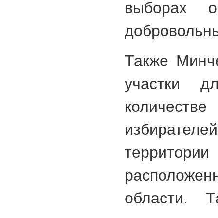
выборах о
добровольн
Также Минче
участки д
количестве
избирателей
территор
расположенн
области. Т