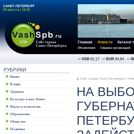
САНКТ-ПЕТЕРБУРГ
09 августа | 18:00
Главная
Новости
Каталог 
Объявления
Справка организаций
USD
82,17
EUR
94,84
G
РУБРИКИ
Бизнес
Сайт города Санкт-Петербурга
/
Нов
В мире
НА ВЫБ
Здоровье
Культура и шоу-бизнес
ГУБЕРНА
Наука и технологии
Образование
ПЕТЕРБУ
Общество
Политика