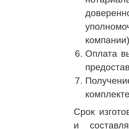
довер
уполн
компании)
Оплата в
предостав
Получен
комплекте
Срок изгото
и составл