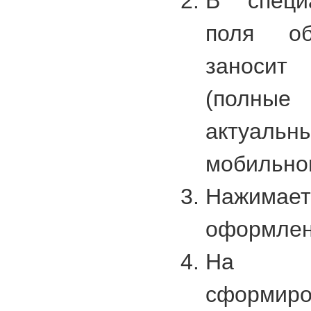
В специ
поля об
заноси
(полн
актуа
мобильно
Нажим
оформлен
На 
сформир