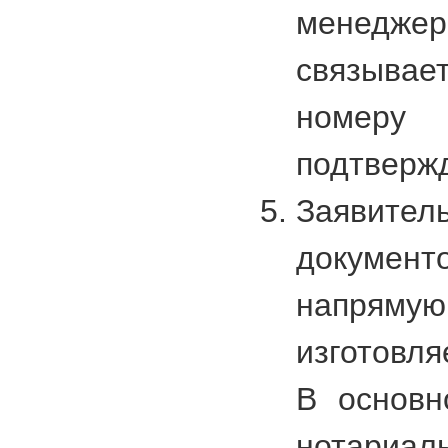
менед
связывае
номеру
подтвержд
Заявите
докуме
напряму
изготовл
В основн
нотариа