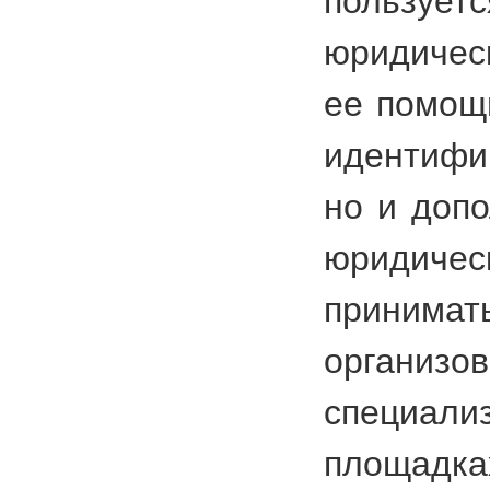
пользует
юридическ
ее помощ
идентифи
но и доп
юридичес
приним
организ
специали
площадках