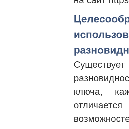
на сайт https
Целесообр
исполь
разновидн
Существ
разновидн
ключа, ка
отличаетс
возможност