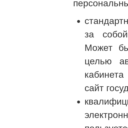
персональны
стандарт
за собо
Может бы
целью ав
кабинет
сайт госу
квалифиц
электр