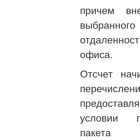
причем вн
выбранного 
отдаленнос
офиса.
Отсчет нач
перечисл
предоставл
условии п
пакета