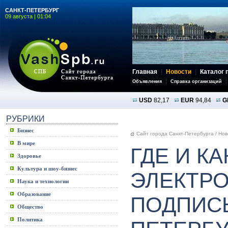
САНКТ-ПЕТЕРБУРГ
09 августа | 01:04
Главная
Новости
Каталог 
Объявления
Справка организаций
USD
82,17
EUR
94,84
G
РУБРИКИ
Бизнес
Сайт города Санкт-Петербурга
/
Нов
В мире
ГДЕ И К
Здоровье
Культура и шоу-бизнес
ЭЛЕКТР
Наука и технологии
Образование
ПОДПИСЬ
Общество
Политика