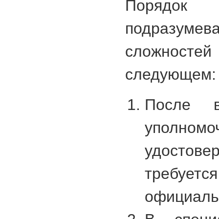
Порядок
подразум
сложностей
следующем:
После в
уполномо
удостов
требуе
официаль