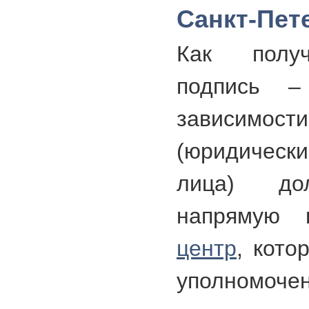
Санкт-Пет
Как получ
подпись –
зависимости
(юридичес
лица) до
напряму
центр
, кото
уполномоче