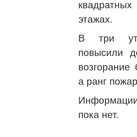
квадратны
этажах.
В три ут
повысили д
возгорание 
а ранг пожа
Информаци
пока нет.