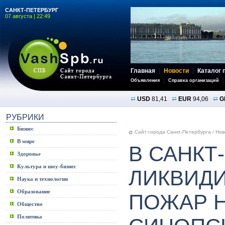
САНКТ-ПЕТЕРБУРГ
07 августа | 22:49
Главная
Новости
Каталог 
Объявления
Справка организаций
USD
81,41
EUR
94,06
G
РУБРИКИ
Бизнес
Сайт города Санкт-Петербурга
/
Нов
В мире
В САНКТ
Здоровье
Культура и шоу-бизнес
ЛИКВИД
Наука и технологии
Образование
ПОЖАР 
Общество
Политика