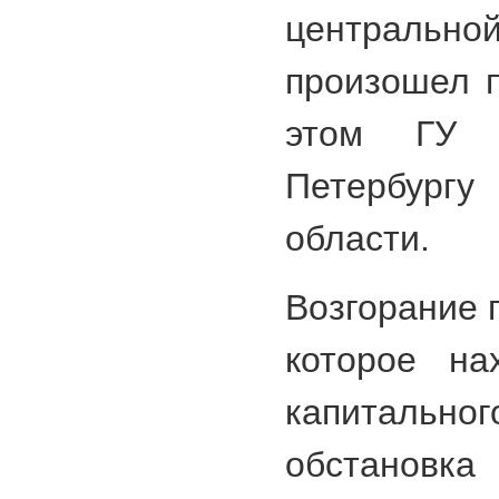
центральн
произошел 
этом ГУ 
Петербургу
области.
Возгорание 
которое на
капитально
обстановк