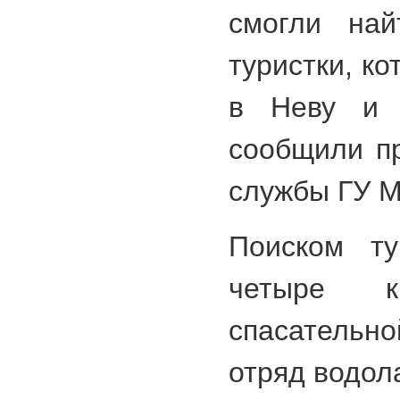
смогли най
туристки, к
в Неву и 
сообщили пр
службы ГУ 
Поиском ту
четыре к
спасательн
отряд водол