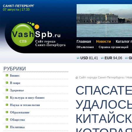
САНКТ-ПЕТЕРБУРГ
07 августа | 17:33
Главная
Новости
Каталог 
Объявления
Справка организаций
USD
81,41
EUR
94,06
G
РУБРИКИ
Бизнес
Сайт города Санкт-Петербурга
/
Нов
В мире
СПАСАТ
Здоровье
Культура и шоу-бизнес
УДАЛОСЬ
Наука и технологии
Образование
КИТАЙСК
Общество
Политика