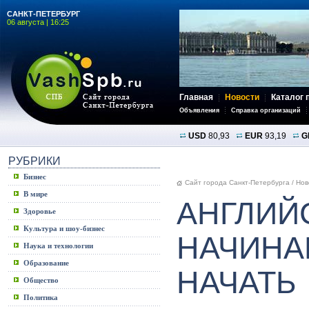
САНКТ-ПЕТЕРБУРГ
06 августа | 16:25
Главная
Новости
Каталог 
Объявления
Справка организаций
USD
80,93
EUR
93,19
G
РУБРИКИ
Бизнес
Сайт города Санкт-Петербурга
/
Нов
В мире
АНГЛИЙ
Здоровье
Культура и шоу-бизнес
НАЧИНА
Наука и технологии
Образование
НАЧАТЬ
Общество
Политика