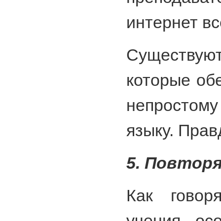
интернет вс
Существу
которые об
непростом
языку. Прав
5. Повтор
Как говор
учения, ос