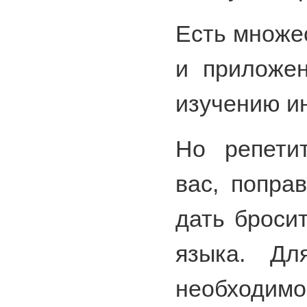
Есть множес
и приложен
изучению ин
Но репети
вас, попра
дать броси
языка. Дл
необходим