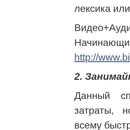
лексика ил
Видео+Ауди
Начинающи
http://www.b
2. Занима
Данный сп
затраты, 
всему быст