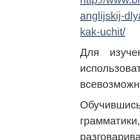
anglijskij-d
kak-uchit/
Для изуче
использова
всевозможн
Обучивш
грамматики
разговар