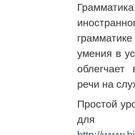
Грамматик
иностранн
грамматик
умения в у
облегчает 
речи на слу
Простой ур
для 
http://www.b