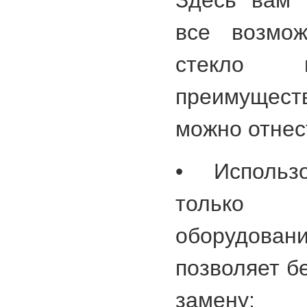
Здесь вам 
все возмож
стекло п
преимущест
можно отнес
• Использ
только 
оборудов
позволяет б
замену;