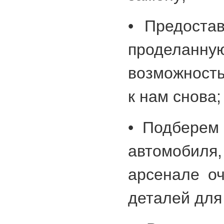
• Предоста
проделанну
возможность
к нам снова;
• Подберем
автомобил
арсенале о
деталей для