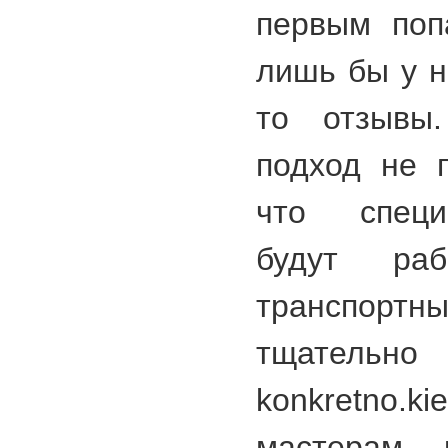
первым поп
лишь бы у н
то отзывы
подход не 
что специ
будут ра
транспортн
тщательно 
konkretno.ki
мастерам, 