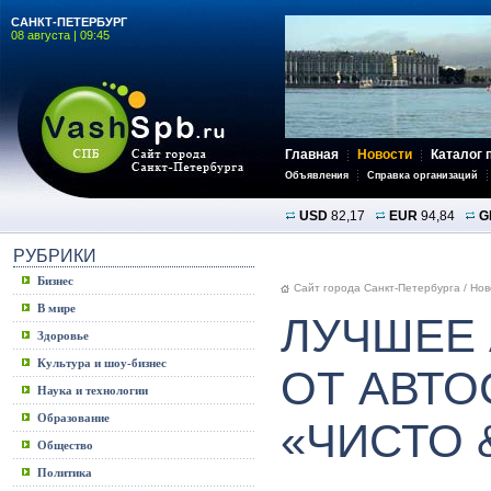
САНКТ-ПЕТЕРБУРГ
08 августа | 09:45
Главная
Новости
Каталог 
Объявления
Справка организаций
USD
82,17
EUR
94,84
G
РУБРИКИ
Бизнес
Сайт города Санкт-Петербурга
/
Нов
В мире
ЛУЧШЕЕ
Здоровье
Культура и шоу-бизнес
ОТ АВТО
Наука и технологии
Образование
«ЧИСТО 
Общество
Политика