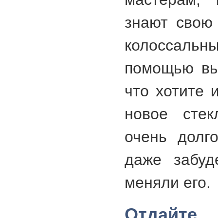
знают свою
колоссальн
помощью вы
что хотите 
новое стек
очень долг
даже забуд
меняли его.
Отдайт