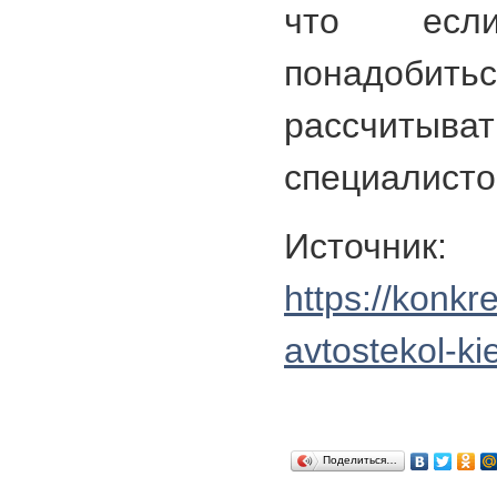
что есл
понадобит
рассчиты
специалисто
Источник:
https://konkr
avtostekol-ki
Поделиться…