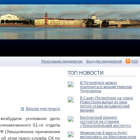
Регистрация предприятия
Вход для предприятий
RSS
ТОП НОВОСТИ
В Петербурге можно
поклониться мощам Николая
Чудотворца
В Санкт-Петербурге на улице
Новостроек выпал из окна
пятого этажа восьмилетний
Версия для печати
мальчик
Бесплатный концерт
 возбудили уголовное дело
состоится на станции
олномоченного 51-го отдела
«Технологический институт»
 РФ (Умышленное причинение
Феминистки 8 марта будут
митинговать на Марсовом поле
об этом пресс-служба СК по