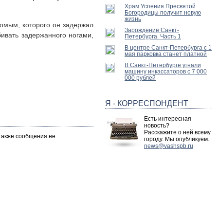
Храм Успения Пресвятой
Богородицы получит новую
жизнь
комым, которого он задержал
Зарождение Санкт-
бивать задержанного ногами,
Петербурга. Часть 1
В центре Санкт-Петербурга с 1
мая парковка станет платной
В Санкт-Петербурге угнали
машину инкассаторов с 7 000
000 рублей
Я - КОРРЕСПОНДЕНТ
Есть интересная
новость?
Расскажите о ней всему
 также сообщения не
городу. Мы опубликуем.
news@vashspb.ru