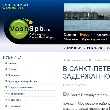
САНКТ-ПЕТЕРБУРГ
07 августа | 20:17
Главная
Новости
Каталог 
Объявления
Справка организаций
USD
81,41
EUR
94,06
G
РУБРИКИ
Сайт города Санкт-Петербурга
/
Нов
Бизнес
В САНКТ-ПЕТ
В мире
ЗАДЕРЖАННО
Здоровье
Культура и шоу-бизнес
13.12.2018 | 00:53
Наука и технологии
Образование
Общество
полиции Московского район
Политика
тяжелого вреда здоровью и