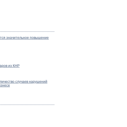
ется значительное повышение
аров из КНР
оличество случаев нарушений
изнесе