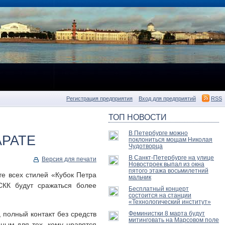
Регистрация предприятия
Вход для предприятий
RSS
ТОП НОВОСТИ
В Петербурге можно
АРАТЕ
поклониться мощам Николая
Чудотворца
В Санкт-Петербурге на улице
Версия для печати
Новостроек выпал из окна
пятого этажа восьмилетний
те всех стилей «Кубок Петра
мальчик
СКК будут сражаться более
Бесплатный концерт
состоится на станции
«Технологический институт»
 полный контакт без средств
Феминистки 8 марта будут
митинговать на Марсовом поле
ным для тех, кому нравятся