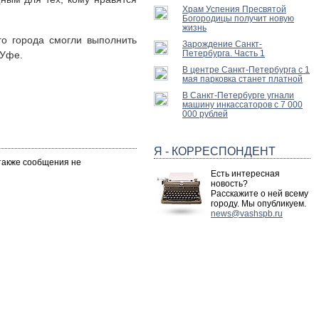
Храм Успения Пресвятой
Богородицы получит новую
жизнь
го города смогли выполнить
Зарождение Санкт-
Петербурга. Часть 1
 Уфе.
В центре Санкт-Петербурга с 1
мая парковка станет платной
В Санкт-Петербурге угнали
машину инкассаторов с 7 000
000 рублей
Я - КОРРЕСПОНДЕНТ
 также сообщения не
Есть интересная
новость?
Расскажите о ней всему
городу. Мы опубликуем.
news@vashspb.ru