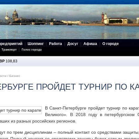
предприятий
Шоппинг
Работа
Досуг
Афиша
О городе
Транспорт
Голос города
BP
108,83
ости
/
Бизнес
ЕРБУРГЕ ПРОЙДЕТ ТУРНИР ПО К
В Санкт-Петербурге пройдет турнир по кара
Великого». В 2018 году в петербургском 
вших из разных российских регионов.
ут по трем дисциплинам – полный контакт со средствами защиты,
такт. Полный контакт со средствами защиты будет самым зрелищ