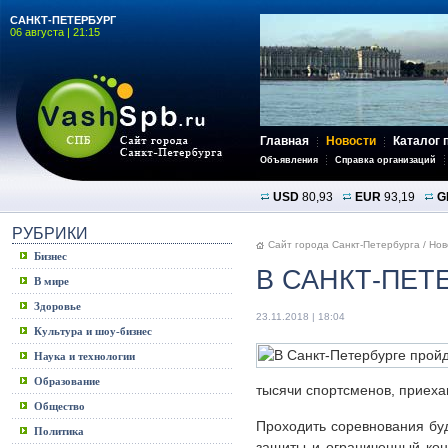
САНКТ-ПЕТЕРБУРГ
06 августа | 21:15
Главная
Новости
Каталог 
Объявления
Справка организаций
USD
80,93
EUR
93,19
G
РУБРИКИ
Сайт города Санкт-Петербурга
/
Нов
Бизнес
В САНКТ-ПЕТ
В мире
Здоровье
23.11.2018 | 18:04
Культура и шоу-бизнес
Наука и технологии
Образование
тысячи спортсменов, приеха
Общество
Проходить соревнования буд
Политика
защиты и ограниченный кон