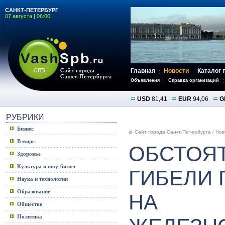
САНКТ-ПЕТЕРБУРГ
07 августа | 06:00
Главная
Новости
Каталог 
Объявления
Справка организаций
USD
81,41
EUR
94,06
G
РУБРИКИ
Бизнес
Сайт города Санкт-Петербурга
/
Нов
В мире
ОБСТОЯ
Здоровье
Культура и шоу-бизнес
ГИБЕЛИ 
Наука и технологии
Образование
НА
Общество
Политика