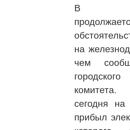
В Санк
продолжа
обстоятельс
на железнод
чем сообщ
городског
комитета
сегодня на
прибыл элек