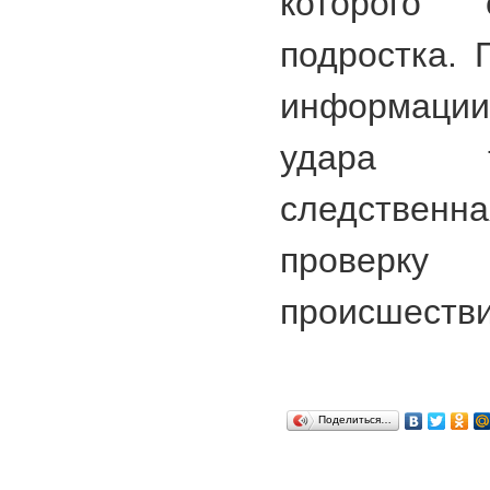
которого 
подростка. 
информаци
удара т
следственн
провер
происшестви
Поделиться…