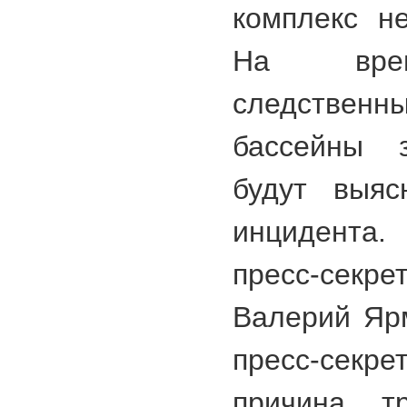
комплекс не
На врем
следстве
бассейны 
будут выяс
инцидента.
пресс-сек
Валерий Яр
пресс-секре
причина т