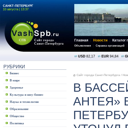
САНКТ-ПЕТЕРБУРГ
10 августа | 13:37
Главная
Новости
Каталог 
Объявления
Справка организаций
USD
82,17
EUR
94,84
G
РУБРИКИ
Бизнес
Сайт города Санкт-Петербурга
/
Нов
В мире
В БАССЕ
Здоровье
Культура и шоу-бизнес
АНТЕЯ» 
Наука и технологии
Образование
ПЕТЕРБУ
Общество
Политика