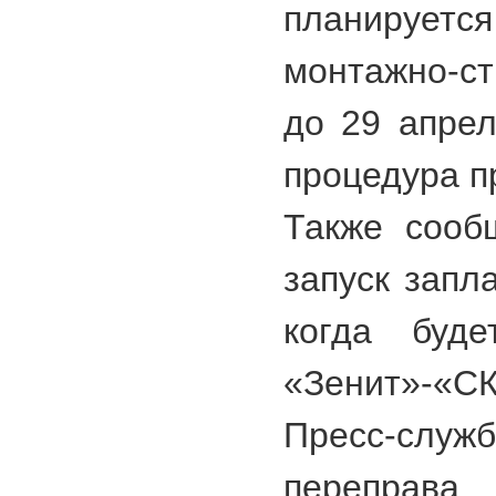
планирует
монтажно-с
до 29 апрел
процедура п
Также сооб
запуск запл
когда буде
«Зенит»-«СК
Пресс-служ
переправа 