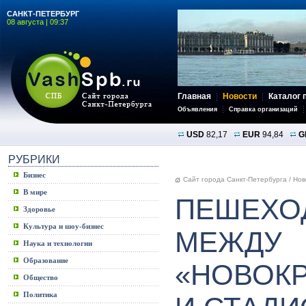
САНКТ-ПЕТЕРБУРГ
08 августа | 09:37
Главная
Новости
Каталог 
Объявления
Справка организаций
USD
82,17
EUR
94,84
G
РУБРИКИ
Бизнес
Сайт города Санкт-Петербурга
/
Нов
В мире
ПЕШЕХО
Здоровье
Культура и шоу-бизнес
МЕЖДУ
Наука и технологии
Образование
«НОВОК
Общество
Политика