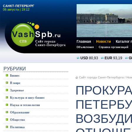
САНКТ-ПЕТЕРБУРГ
06 августа | 19:12
Главная
Новости
Каталог 
Объявления
Справка организаций
USD
80,93
EUR
93,19
G
РУБРИКИ
Бизнес
Сайт города Санкт-Петербурга
/
Нов
В мире
ПРОКУРА
Здоровье
Культура и шоу-бизнес
ПЕТЕРБУ
Наука и технологии
Образование
ВОЗБУДИ
Общество
Политика