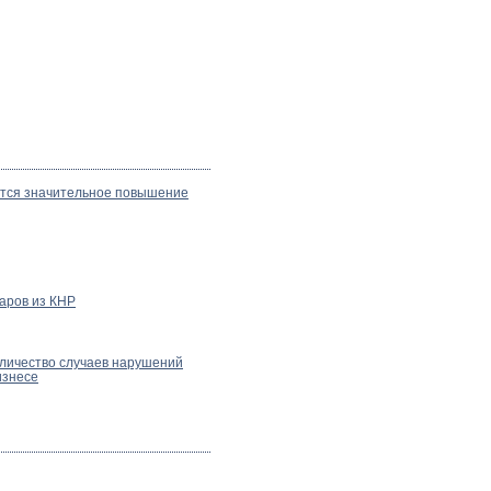
ется значительное повышение
аров из КНР
оличество случаев нарушений
изнесе