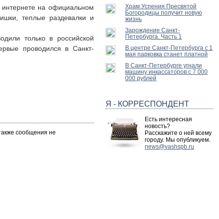
Храм Успения Пресвятой
 в интернете на официальном
Богородицы получит новую
нишки, теплые раздевалки и
жизнь
Зарождение Санкт-
Петербурга. Часть 1
одили только в российской
ервые проводился в Санкт-
В центре Санкт-Петербурга с 1
мая парковка станет платной
В Санкт-Петербурге угнали
машину инкассаторов с 7 000
000 рублей
Я - КОРРЕСПОНДЕНТ
Есть интересная
новость?
 также сообщения не
Расскажите о ней всему
городу. Мы опубликуем.
news@vashspb.ru