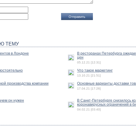
Ю ТЕМУ
ентов в Лондоне
В ресторанах Петербурга ожида
цен
05.12.21 [12:31]
амостоятельно
Что такое маркетинг
13.10.21 [21:51]
зкой производства компании
Основные варианты доставки тов
17.04.21 [17:26]
ачем он нужен
В Санкт-Петербурге снизилось к
коронавирусных ограничений в б
04.02.21 [03:40]