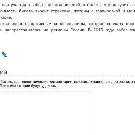
 для участия в забеге нет ограничений, а билеты можно купить
тоимость билета входит страховка, жетоны с гравировкой и ма
-зоне.
яется военно-спортивным соревнованием, которое сначала пров
ка распространилась на регионы России. В 2015 году забег вп
РИЙ
рбительные, клеветнические комментарии, призывы к национальной розни, а
 Эти комментарии будут удалены.