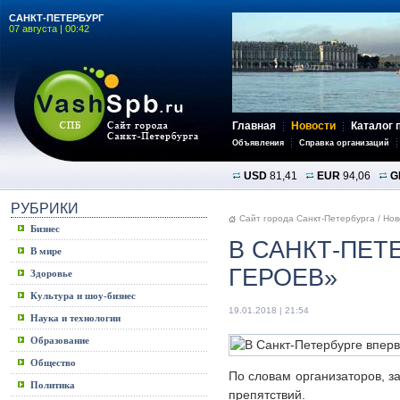
САНКТ-ПЕТЕРБУРГ
07 августа | 00:42
Главная
Новости
Каталог 
Объявления
Справка организаций
USD
81,41
EUR
94,06
G
РУБРИКИ
Сайт города Санкт-Петербурга
/
Нов
Бизнес
В САНКТ-ПЕТ
В мире
ГЕРОЕВ»
Здоровье
Культура и шоу-бизнес
19.01.2018 | 21:54
Наука и технологии
Образование
Общество
По словам организаторов, з
Политика
препятствий.