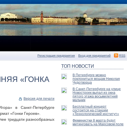
Регистрация предприятия
Вход для предприятий
RSS
ТОП НОВОСТИ
В Петербурге можно
МНЯЯ «ГОНКА
поклониться мощам Николая
Чудотворца
В Санкт-Петербурге на улице
Новостроек выпал из окна
пятого этажа восьмилетний
Версия для печати
мальчик
Бесплатный концерт
гора» в Санкт-Петербурге
состоится на станции
рмат «Гонки Героев».
«Технологический институт»
олее тридцати разнообразных
Феминистки 8 марта будут
митинговать на Марсовом поле