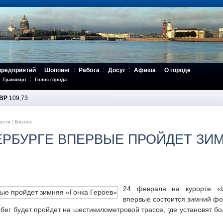
предприятий
Шоппинг
Работа
Досуг
Афиша
О городе
Транспорт
Голос города
BP
109,73
ости
/
Бизнес
ЕРБУРГЕ ВПЕРВЫЕ ПРОЙДЕТ ЗИ
24 февраля на курорте «И
впервые состоится зимний фо
абег будет пройдет на шестикилометровой трассе, где установят б