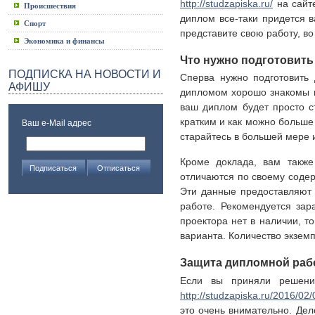
http://studzapiska.ru/
на сайте
Происшествия
диплом все-таки придется в
Спорт
представите свою работу, во
Экономика и финансы
Что нужно подготовит
ПОДПИСКА НА НОВОСТИ И
Сперва нужно подготовить
АФИШУ
дипломом хорошо знакомы вс
ваш диплом будет просто с
кратким и как можно больше
Ваш e-Mail адрес
старайтесь в большей мере 
Кроме доклада, вам также
отличаются по своему соде
Эти данные предоставляют 
работе. Рекомендуется зар
проектора нет в наличии, т
варианта. Количество экзем
Защита дипломной ра
Если вы приняли решени
http://studzapiska.ru/2016/02/
это очень внимательно. Дел