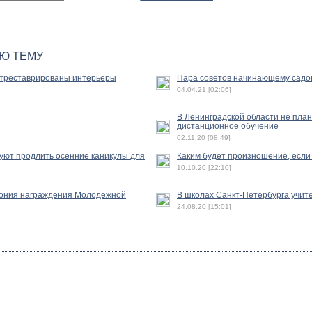
Ю ТЕМУ
отреставрированы интерьеры
Пара советов начинающему садо
04.04.21 [02:06]
В Ленинградской области не пла
дистанционное обучение
02.11.20 [08:49]
уют продлить осенние каникулы для
Каким будет произношение, если 
10.10.20 [22:10]
ония награждения Молодежной
В школах Санкт-Петербурга учит
24.08.20 [15:01]