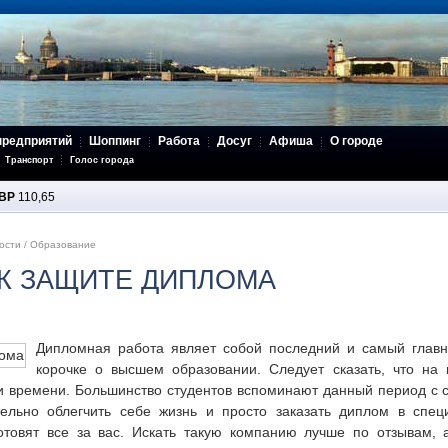
предприятий
Шоппинг
Работа
Досуг
Афиша
О городе
Транспорт
Голос города
BP
110,65
ости
/
Образование
К ЗАЩИТЕ ДИПЛОМА
Дипломная работа являет собой последний и самый главн
корочке о высшем образовании. Следует сказать, что на
 и времени. Большинство студентов вспоминают данный период с 
тельно облегчить себе жизнь и просто заказать диплом в спец
отовят все за вас. Искать такую компанию лучше по отзывам, 