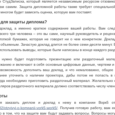
 СтудЗаписка, который является независимым ресурсом отзовико
ам самим. Защита дипломной работы также требует специальной 
 многом будет зависеть оценка, которую вам поставят.
ь для защиты диплома?
 доклад, а именно краткое содержание вашей работы. Вам след
его три человека – это вы сами, научный руководитель и реценз
топкой бумажек, которая не говорит ни о чем конкретном. Докл
 объемным. Зачастую доклад длится не более семи-десяти минут. 
использовать выводы, которые были написаны в конце каждого раз
 нужно будет подготовить презентацию или раздаточный мат
ржанию и включают в себя основные цифровые данные, чертежи и
возможность дополнить ваш доклад, и что немаловажно, общее
анее уточнить о наличии проектора, дабы потом не попасть в
огда необходимо приготовить раздаточный материал. Желательно 
пляров раздаточного материала должно соответствовать числу член
боты
я заказать диплом и доклад к нему в компании Ворк5 о
02/otzyivyi-o-kompanii-vork5-work5/
. Получив готовую работу, вам е
о в том, что на защите вам будут задавать вопросы. Вопросы мог