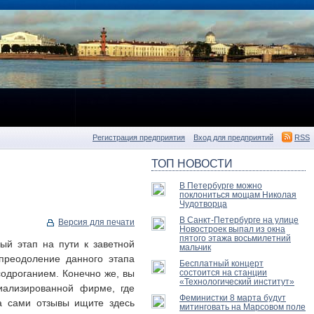
Регистрация предприятия
Вход для предприятий
RSS
ТОП НОВОСТИ
В Петербурге можно
поклониться мощам Николая
Чудотворца
В Санкт-Петербурге на улице
Версия для печати
Новостроек выпал из окна
пятого этажа восьмилетний
ый этап на пути к заветной
мальчик
 преодоление данного этапа
Бесплатный концерт
содроганием. Конечно же, вы
состоится на станции
«Технологический институт»
иализированной фирме, где
Феминистки 8 марта будут
а сами отзывы ищите здесь
митинговать на Марсовом поле