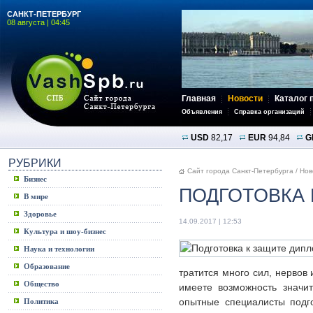
САНКТ-ПЕТЕРБУРГ
08 августа | 04:45
Главная
Новости
Каталог 
Объявления
Справка организаций
USD
82,17
EUR
94,84
G
РУБРИКИ
Сайт города Санкт-Петербурга
/
Нов
Бизнес
ПОДГОТОВКА 
В мире
Здоровье
14.09.2017 | 12:53
Культура и шоу-бизнес
Наука и технологии
Образование
тратится много сил, нервов
Общество
имеете возможность значи
опытные специалисты подг
Политика