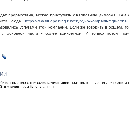
будет проработана, можно приступать к написанию диплома. Тем
зайти сюда
http://www.studposting.ru/otzyivyi-o-kompanii-mgu-con
ьзовались услугами этой компании. Если же говорить в общем, 
с основной части - более конкретной. И только потом прис
РИЙ
рбительные, клеветнические комментарии, призывы к национальной розни, а
 Эти комментарии будут удалены.