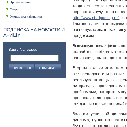
Происшествия
тогда есть смысл сделать 
Спорт
перечитать кучу отзывов з
Экономика и финансы
http://www.studposting.ru/
, к
Там же вы сможете выразить
равно нужно знать, как пишу
ПОДПИСКА НА НОВОСТИ И
АФИШУ
продолжим.
Выпускную квалификационн
Ваш e-Mail адрес
старайтесь выбирать темы 
написания, тем кто делает э
Вторым важным моментом, н
все преподаватели разные л
реальную помощь во время
литературы, проведением э
проблемами, которые могу
преподавателя справиться с
эти данные просто передайт
Залогом успешной дипломн
диплома, нужно окончатель
Лучше всего согласовать и