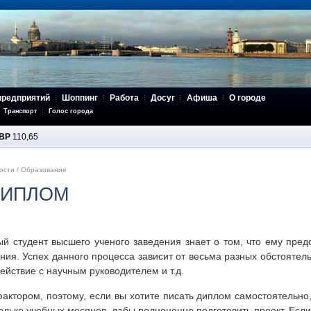
предприятий
Шоппинг
Работа
Досуг
Афиша
О городе
Транспорт
Голос города
BP
110,65
ости
/
Образование
ДИПЛОМ
й студент высшего ученого заведения знает о том, что ему пред
ния. Успех данного процесса зависит от весьма разных обстоятель
ействие с научным руководителем и т.д.
ктором, поэтому, если вы хотите писать диплом самостоятельно, т
лько учебных месяцев, дабы полноценно подготовить проект. Если 