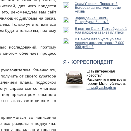
Храм Успения Пресвятой
нителей, для чего придется
Богородицы получит новую
жизнь
 это, рекомендуем вам сайт
олняющих дипломы на заказ.
Зарождение Санкт-
Петербурга. Часть 1
лям. Только учтите, вам все
В центре Санкт-Петербурга с 1
м будете только вы, поэтому
мая парковка станет платной
В Санкт-Петербурге угнали
машину инкассаторов с 7 000
ых исследований, поэтому
000 рублей
о многом облегчает процесс
Я - КОРРЕСПОНДЕНТ
руководителем. Конечно же,
Есть интересная
новость?
получить от своего куратора
Расскажите о ней всему
влением плана, подборкой
городу. Мы опубликуем.
news@vashspb.ru
огут справиться со многими
 под присмотром опытного
е вы заказываете диплом, то
приниматься за написание
е все разделы и подпункты.
 плану правильно и гораздо