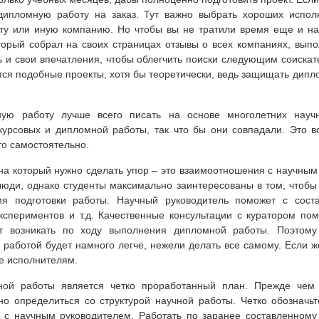
дипломную работу на заказ. Тут важно выбрать хороших испол
а ту или иную компанию. Но чтобы вы не тратили время еще и на
оторый собрал на своих страницах отзывы о всех компаниях, вып
 и свои впечатления, чтобы облегчить поиски следующим соискате
тся подобные проекты, хотя бы теоретически, ведь защищать дипло
ую работу лучше всего писать на основе многолетних научн
курсовых и дипломной работы, так что бы они совпадали. Это в
то самостоятельно.
а который нужно сделать упор – это взаимоотношения с научным 
юди, однако студенты максимально заинтересованы в том, чтобы 
 подготовки работы. Научный руководитель поможет с соста
кспериментов и т.д. Качественные консультации с куратором пом
т возникать по ходу выполнения дипломной работы. Поэтому
 работой будет намного легче, нежели делать все самому. Если ж
е исполнителям.
ой работы является четко проработанный план. Прежде чем 
но определиться со структурой научной работы. Четко обозначьт
х с научным руководителем. Работать по заранее составленному