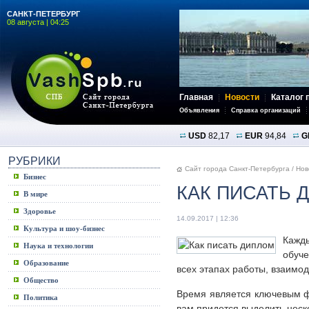
САНКТ-ПЕТЕРБУРГ
08 августа | 04:25
Главная
Новости
Каталог 
Объявления
Справка организаций
USD
82,17
EUR
94,84
G
РУБРИКИ
Сайт города Санкт-Петербурга
/
Нов
Бизнес
КАК ПИСАТЬ 
В мире
Здоровье
14.09.2017 | 12:36
Культура и шоу-бизнес
Кажды
Наука и технологии
обуче
Образование
всех этапах работы, взаимод
Общество
Время является ключевым фа
Политика
вам придется выделить неско