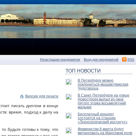
Регистрация предприятия
Вход для предприятий
RSS
ТОП НОВОСТИ
В Петербурге можно
поклониться мощам Николая
Чудотворца
В Санкт-Петербурге на улице
Версия для печати
Новостроек выпал из окна
пятого этажа восьмилетний
стоит писать диплом в конце
мальчик
ств: время, подход к делу на
Бесплатный концерт
состоится на станции
«Технологический институт»
о будьте готовы к тому, что
Феминистки 8 марта будут
митинговать на Марсовом поле
же такого времени у вас нет,