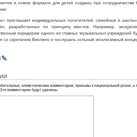
риятия в новом формате для детей созданы при сотрудничестве
нии.
м» приглашает индивидуальных посетителей, семейные и школьн
иях, разработанных по принципу квестов. Например, экскурси
твенным коридорам одного из главных музыкальных учреждений Ку
ся со скрипачом Виолино и послушать сольный эксклюзивный концер
РИЙ
рбительные, клеветнические комментарии, призывы к национальной розни, а
 Эти комментарии будут удалены.