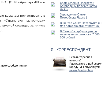
 НКО ЦСТИ «Арт-паркИНГ» и
Храм Успения Пресвятой
Богородицы получит новую
жизнь
Зарождение Санкт-
ые команды поучаствовать в
Петербурга. Часть 1
я «Странствия гастролера»
В центре Санкт-Петербурга с 1
льтурной столицы, заглянуть
мая парковка станет платной
т.
В Санкт-Петербурге угнали
машину инкассаторов с 7 000
000 рублей
Я - КОРРЕСПОНДЕНТ
Есть интересная
новость?
Расскажите о ней всему
 также сообщения не
городу. Мы опубликуем.
news@vashspb.ru