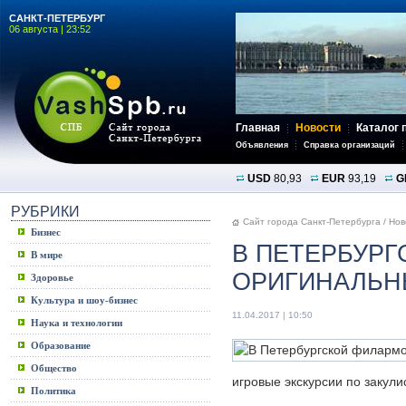
САНКТ-ПЕТЕРБУРГ
06 августа | 23:52
Главная
Новости
Каталог 
Объявления
Справка организаций
USD
80,93
EUR
93,19
G
РУБРИКИ
Сайт города Санкт-Петербурга
/
Нов
Бизнес
В ПЕТЕРБУР
В мире
ОРИГИНАЛЬН
Здоровье
Культура и шоу-бизнес
11.04.2017 | 10:50
Наука и технологии
Образование
Общество
игровые экскурсии по закули
Политика