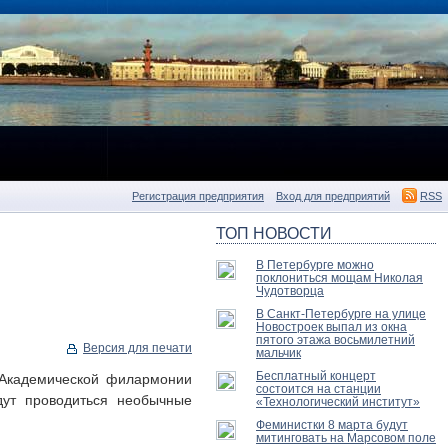
Регистрация предприятия
Вход для предприятий
RSS
ТОП НОВОСТИ
В Петербурге можно
поклониться мощам Николая
Чудотворца
В Санкт-Петербурге на улице
Новостроек выпал из окна
пятого этажа восьмилетний
Версия для печати
мальчик
Бесплатный концерт
 Академической филармонии
состоится на станции
дут проводиться необычные
«Технологический институт»
Феминистки 8 марта будут
митинговать на Марсовом поле