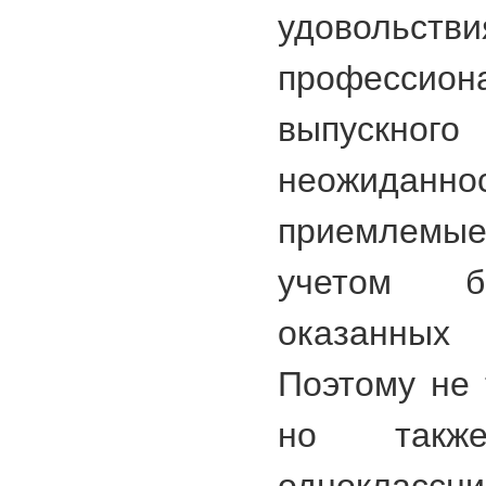
удово
профессион
выпускног
неожиданно
приемлемые
учетом б
оказанны
Поэтому не 
но такж