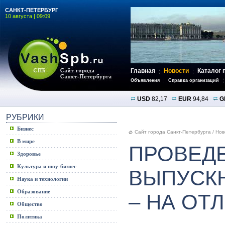
САНКТ-ПЕТЕРБУРГ
10 августа | 09:09
Главная
Новости
Каталог 
Объявления
Справка организаций
USD
82,17
EUR
94,84
G
РУБРИКИ
Бизнес
Сайт города Санкт-Петербурга
/
Нов
В мире
ПРОВЕД
Здоровье
Культура и шоу-бизнес
ВЫПУСК
Наука и технологии
Образование
– НА ОТ
Общество
Политика