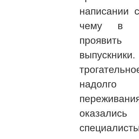
написании с
чему в п
проявит
выпускник
трогател
надолго 
пережива
оказались 
специалис