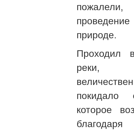
пожалели
проведени
природе.
Проходил в
реки, 
величестве
покидало 
которое во
благода