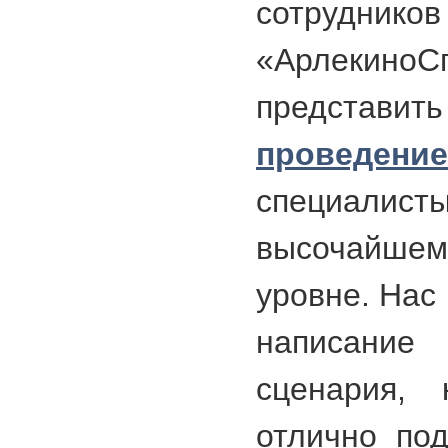
сотрудн
«Арлекин
представи
проведение
специалис
высочайшем
уровне. Нас
написани
сценария, 
отлично по