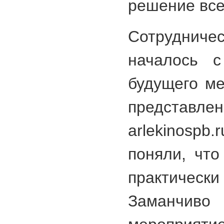
решение все
Сотрудниче
началось с
будущего ме
представ
arlekinosp
поняли, что
практическ
Заманч