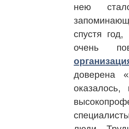
нею стал
запомина
спустя год,
очень по
организаци
доверена «
оказалось,
высокопроф
специалист
люди. Труд