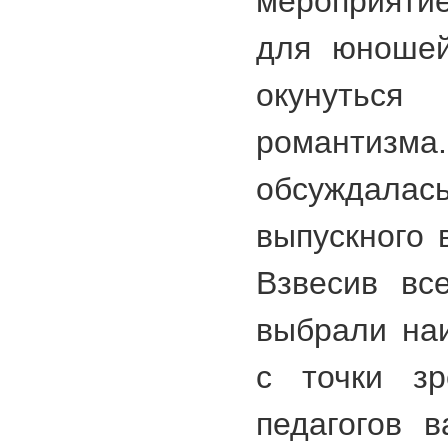
мероприятие
для юношей
окунутьс
романтиз
обсуждал
выпускного 
Взвесив вс
выбрали на
с точки зр
педагогов в