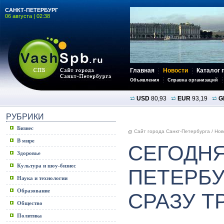
САНКТ-ПЕТЕРБУРГ
06 августа | 02:38
Главная
Новости
Каталог 
Объявления
Справка организаций
USD
80,93
EUR
93,19
G
РУБРИКИ
Бизнес
Сайт города Санкт-Петербурга
/
Нов
В мире
СЕГОДНЯ
Здоровье
Культура и шоу-бизнес
ПЕТЕРБ
Наука и технологии
Образование
СРАЗУ Т
Общество
Политика