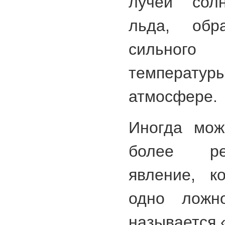
лучей сол
льда, обра
сильно
температ
атмосфере.
Иногда мож
более ре
явление, к
одно ложн
называется 