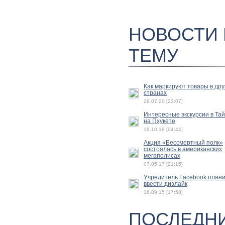
НОВОСТИ
ТЕМУ
Как маркируют товары в дру
странах
28.07.20 [23:07]
Интересные экскурсии в Та
на Пхукете
18.10.18 [04:44]
Акция «Бессмертный полк»
состоялась в американских
мегаполисах
07.05.17 [21:15]
Учредитель Facebook план
ввести дизлайк
16.09.15 [17:58]
ПОСЛЕДН