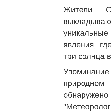
Жители С
выкладыв
уникальные
явления, гд
три солнца в
Упоминание
природно
обнару
"Метеороло