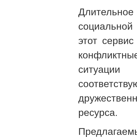
Длительное
социальной
этот сервис
конфликт
ситуац
соответств
дружествен
ресурса.
Предлагае