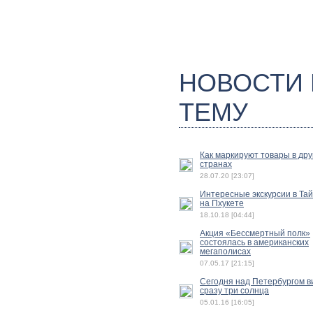
НОВОСТИ
ТЕМУ
Как маркируют товары в дру
странах
28.07.20 [23:07]
Интересные экскурсии в Та
на Пхукете
18.10.18 [04:44]
Акция «Бессмертный полк»
состоялась в американских
мегаполисах
07.05.17 [21:15]
Сегодня над Петербургом в
сразу три солнца
05.01.16 [16:05]