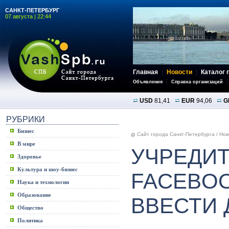
САНКТ-ПЕТЕРБУРГ
07 августа | 22:44
Главная
Новости
Каталог 
Объявления
Справка организаций
USD
81,41
EUR
94,06
G
РУБРИКИ
Бизнес
Сайт города Санкт-Петербурга
/
Нов
В мире
УЧРЕДИ
Здоровье
Культура и шоу-бизнес
FACEBO
Наука и технологии
Образование
ВВЕСТИ 
Общество
Политика