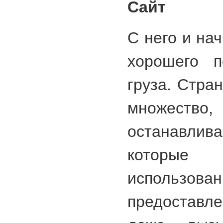
Сайт
С него и на
хорошего п
груза. Стра
множе
останавли
которы
использов
предоставл