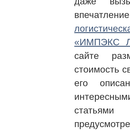
даже выз
впечатле
логистич
«ИМПЭКС Л
сайте раз
стоимость с
его описан
интересны
статьями
предусмотр