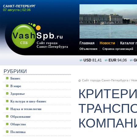
САНКТ-ПЕТЕРБУРГ
07 августа | 02:06
Главная
Новости
Каталог 
Объявления
Справка организаций
USD
81,41
EUR
94,06
G
РУБРИКИ
Бизнес
Сайт города Санкт-Петербурга
/
Нов
В мире
КРИТЕР
Здоровье
Культура и шоу-бизнес
ТРАНСП
Наука и технологии
Образование
КОМПАН
Общество
Политика