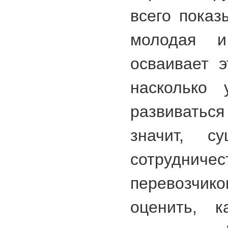
всего показ
молодая и
осваивает э
насколько 
развиватьс
значит, с
сотрудни
перевозчик
оценить, к