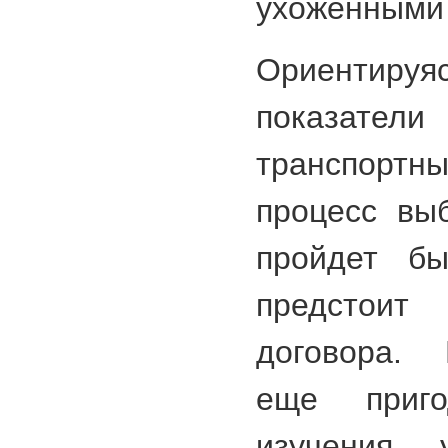
ухоженными 
Ориентируя
показате
транспор
процесс вы
пройдет бы
предстоит
договора. 
еще приг
изучения у