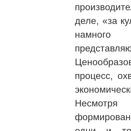
производит
деле, «за к
намного
представляю
Ценообразов
процесс, о
экономич
Несмотр
формирова
одни и те