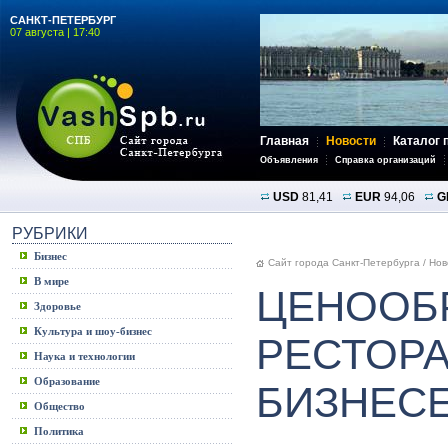
САНКТ-ПЕТЕРБУРГ
07 августа | 17:40
Главная
Новости
Каталог 
Объявления
Справка организаций
USD
81,41
EUR
94,06
G
РУБРИКИ
Бизнес
Сайт города Санкт-Петербурга
/
Нов
В мире
ЦЕНООБ
Здоровье
Культура и шоу-бизнес
РЕСТОР
Наука и технологии
Образование
БИЗНЕС
Общество
Политика