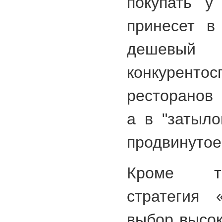
покупать у
принесет в
дешевы
конкуренто
ресторанов 
а в "затыл
продвинутое
Кроме то
стратегия 
выбор высок