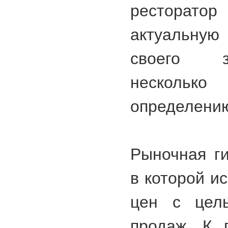
ресторат
актуальну
своего з
нескольк
определению
Рыночная ги
в которой и
цен с цель
продаж. К 