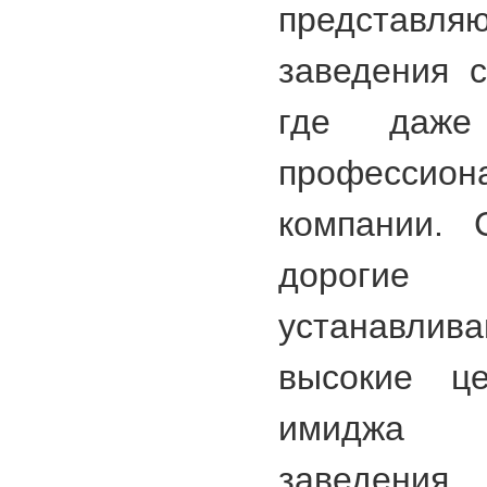
представляю
заведения 
где даже
профессион
компании. 
дороги
устанавли
высокие ц
имиджа 
заведени