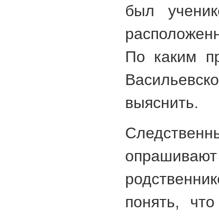
был учени
расположенн
По каким п
Васильевск
выяснить.
Следств
опрашивают
родственник
понять, что