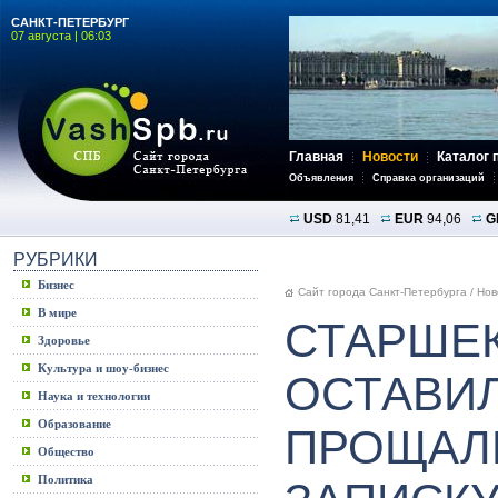
САНКТ-ПЕТЕРБУРГ
07 августа | 06:03
Главная
Новости
Каталог 
Объявления
Справка организаций
USD
81,41
EUR
94,06
G
РУБРИКИ
Бизнес
Сайт города Санкт-Петербурга
/
Нов
В мире
СТАРШЕ
Здоровье
Культура и шоу-бизнес
ОСТАВИ
Наука и технологии
Образование
ПРОЩАЛ
Общество
Политика