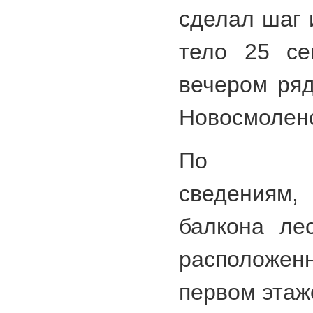
сделал шаг 
тело 25 се
вечером ря
Новосмоленс
По непо
сведениям
балкона ле
расположе
первом этаж