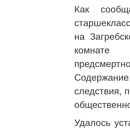
Как сообща
старшеклас
на Загребск
комнате 
предсмер
Содержан
следствия, 
общественно
Удалось уст