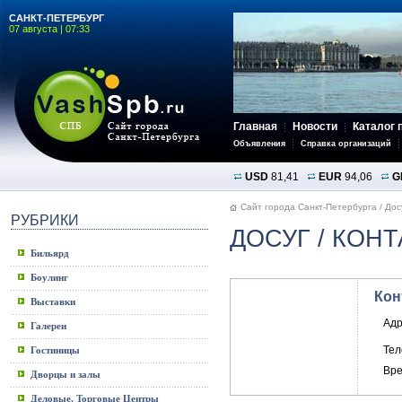
САНКТ-ПЕТЕРБУРГ
07 августа | 07:33
Главная
Новости
Каталог 
Объявления
Справка организаций
USD
81,41
EUR
94,06
G
Сайт города Санкт-Петербурга
/
Дос
РУБРИКИ
ДОСУГ
/ КОНТ
Бильярд
Боулинг
Кон
Выставки
Адр
Галереи
Те
Гостиницы
Вре
Дворцы и залы
Деловые, Торговые Центры