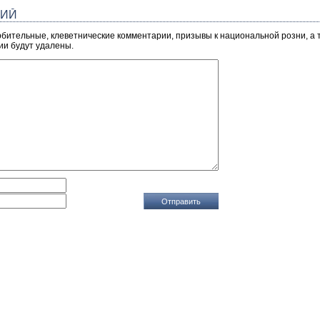
РИЙ
рбительные, клеветнические комментарии, призывы к национальной розни, а
ии будут удалены.