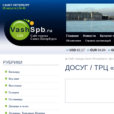
САНКТ-ПЕТЕРБУРГ
08 августа | 04:48
Главная
Новости
Каталог 
Объявления
Справка организаций
USD
82,17
EUR
94,84
G
Сайт города Санкт-Петербурга
/
Дос
РУБРИКИ
ДОСУГ
/ ТРЦ 
Бильярд
Боулинг
Выставки
Галереи
Гостиницы
Дворцы и залы
Деловые, Торговые Центры