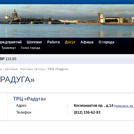
предприятий
Шоппинг
Работа
Досуг
Афиша
О городе
Транспорт
Голос города
BP
110,65
уг
/
Деловые, Торговые Центры
/
ТРЦ «Радуга»
«РАДУГА»
ТРЦ «Радуга»
Адрес
:
Космонавтов пр. , д.14
(показать на
Телефон
:
(812) 336-62-93