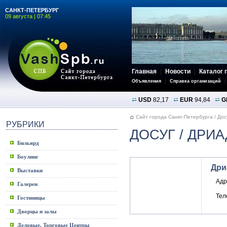
САНКТ-ПЕТЕРБУРГ
09 августа | 07:45
Главная
Новости
Каталог 
Объявления
Справка организаций
USD
82,17
EUR
94,84
G
Сайт города Санкт-Петербурга
/
Дос
РУБРИКИ
ДОСУГ
/ ДРИА
Бильярд
Боулинг
Дри
Выставки
Адр
Галереи
Тел
Гостиницы
Дворцы и залы
Деловые, Торговые Центры