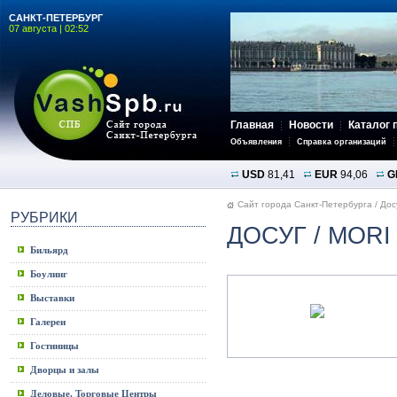
САНКТ-ПЕТЕРБУРГ
07 августа | 02:52
Главная
Новости
Каталог 
Объявления
Справка организаций
USD
81,41
EUR
94,06
G
Сайт города Санкт-Петербурга
/
Дос
РУБРИКИ
ДОСУГ
/ MORI
Бильярд
Боулинг
Выставки
Галереи
Гостиницы
Дворцы и залы
Деловые, Торговые Центры