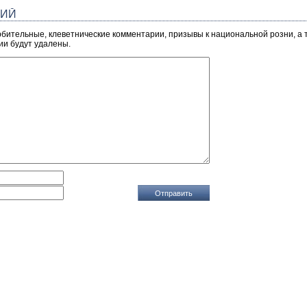
РИЙ
рбительные, клеветнические комментарии, призывы к национальной розни, а
ии будут удалены.