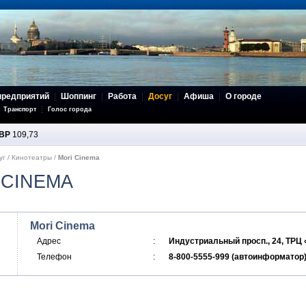
предприятий
Шоппинг
Работа
Досуг
Афиша
О городе
Транспорт
Голос города
BP
109,73
уг
/
Кинотеатры
/
Mori Cinema
 CINEMA
Mori Cinema
Адрес
:
Индустриальный просп., 24, ТРЦ
Телефон
:
8-800-5555-999 (автоинформатор