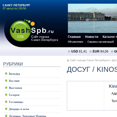
САНКТ-ПЕТЕРБУРГ
07 августа | 09:56
Главная
Новости
Каталог 
Объявления
Справка организаций
USD
81,41
EUR
94,06
G
Сайт города Санкт-Петербурга
/
Дос
РУБРИКИ
ДОСУГ
/ KINO
Бильярд
Боулинг
Kin
Выставки
Адр
Галереи
Те
Гостиницы
Дворцы и залы
Деловые, Торговые Центры