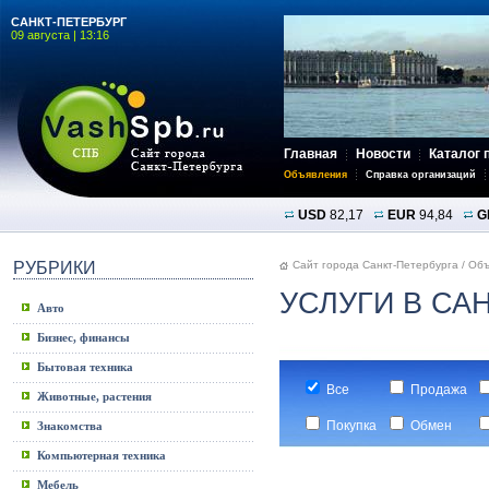
САНКТ-ПЕТЕРБУРГ
09 августа | 13:16
Главная
Новости
Каталог 
Объявления
Справка организаций
USD
82,17
EUR
94,84
G
РУБРИКИ
Сайт города Санкт-Петербурга
/
Объ
УСЛУГИ В СА
Авто
Бизнес, финансы
Бытовая техника
Все
Продажа
Животные, растения
Покупка
Обмен
Знакомства
Компьютерная техника
Мебель