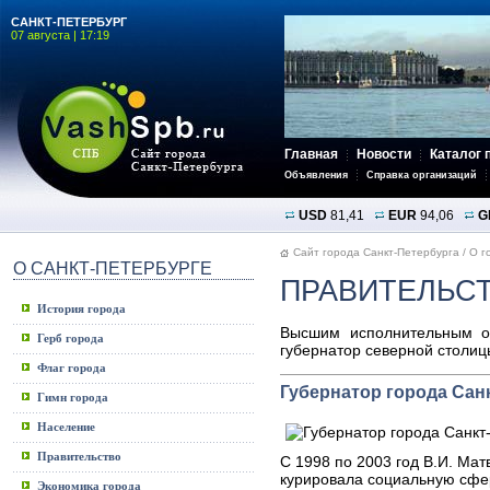
САНКТ-ПЕТЕРБУРГ
07 августа | 17:19
Главная
Новости
Каталог 
Объявления
Справка организаций
USD
81,41
EUR
94,06
G
Сайт города Санкт-Петербурга
/
О г
О САНКТ-ПЕТЕРБУРГЕ
ПРАВИТЕЛЬСТ
История города
Высшим исполнительным ор
Герб города
губернатор северной столиц
Флаг города
Губернатор города Сан
Гимн города
Население
Правительство
С 1998 по 2003 год В.И. Ма
курировала социальную сфе
Экономика города