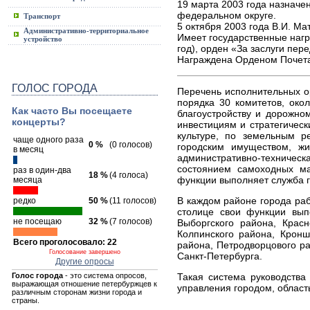
19 марта 2003 года назнач
федеральном округе.
Транспорт
5 октября 2003 года В.И. М
Административно-территориальное
Имеет государственные нагр
устройство
год), орден «За заслуги пере
Награждена Орденом Почета 
ГОЛОС ГОРОДА
Перечень исполнительных ор
порядка 30 комитетов, око
Как часто Вы посещаете
благоустройству и дорожном
концерты?
инвестициям и стратегическ
культуре, по земельным р
чаще одного раза
0 %
(0 голосов)
городским имуществом, жи
в месяц
административно-техничес
состоянием самоходных ма
раз в один-два
18 %
(4 голоса)
функции выполняет служба г
месяца
В каждом районе города раб
редко
50 %
(11 голосов)
столице свои функции вып
не посещаю
32 %
(7 голосов)
Выборгского района, Красн
Колпинского района, Кронш
Всего проголосовало: 22
района, Петродворцового ра
Голосование завершено
Санкт-Петербурга.
Другие опросы
Голос города
- это система опросов,
Такая система руководства
выражающая отношение петербуржцев к
управления городом, област
различным сторонам жизни города и
страны.