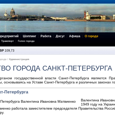
предприятий
Шоппинг
Работа
Досуг
Афиша
О городе
Транспорт
Голос города
BP
109,73
ороде
/
Администрация
ВО ГОРОДА САНКТ-ПЕТЕРБУРГА
ганом государственной власти Санкт-Петербурга является Пра
ы, основываясь на Уставе Санкт-Петербурга и различных законах г
кт-Петербурга
Валентина Ивановн
1949 году на Украин
твиенко работала заместителем председателя Правительства Росс
ру.