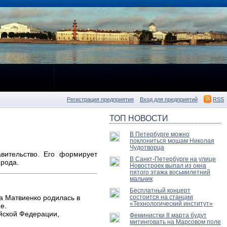
Регистрация предприятия
Вход для предприятий
RSS
ТОП НОВОСТИ
В Петербурге можно
поклониться мощам Николая
Чудотворца
вительство. Его формирует
В Санкт-Петербурге на улице
орода.
Новостроек выпал из окна
пятого этажа восьмилетний
мальчик
Бесплатный концерт
а Матвиенко родилась в
состоится на станции
«Технологический институт»
е.
ийской Федерации,
Феминистки 8 марта будут
митинговать на Марсовом поле