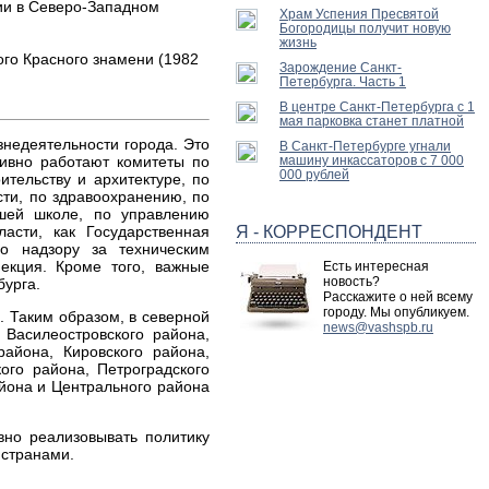
ии в Северо-Западном
Храм Успения Пресвятой
Богородицы получит новую
жизнь
ого Красного знамени (1982
Зарождение Санкт-
Петербурга. Часть 1
В центре Санкт-Петербурга с 1
мая парковка станет платной
знедеятельности города. Это
В Санкт-Петербурге угнали
тивно работают комитеты по
машину инкассаторов с 7 000
000 рублей
ительству и архитектуре, по
сти, по здравоохранению, по
сшей школе, по управлению
асти, как Государственная
Я - КОРРЕСПОНДЕНТ
по надзору за техническим
екция. Кроме того, важные
Есть интересная
новость?
бурга.
Расскажите о ней всему
городу. Мы опубликуем.
. Таким образом, в северной
news@vashspb.ru
Василеостровского района,
района, Кировского района,
ого района, Петроградского
айона и Центрального района
вно реализовывать политику
 странами.