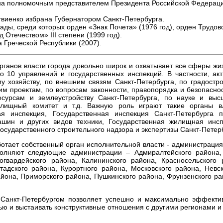
ена полномочным представителем Президента Российской Федерац
атвиенко избрана Губернатором Санкт-Петербурга.
ады, среди которых орден «Знак Почета» (1976 год), орден Трудов
д Отечеством» III степени (1999 год).
Греческой Республики (2007).
ганов власти города довольно широк и охватывает все сферы жи
ло 10 управлений и государственных инспекций. В частности, ак
у хозяйству, по внешним связям Санкт-Петербурга, по градостро
им проектам, по вопросам законности, правопорядка и безопасно
есурсам и землеустройству Санкт-Петербурга, по науке и вы
лищный комитет и т.д. Важную роль играют такие органы вл
кая инспекция, Государственная инспекция Санкт-Петербурга 
шин и других видов техники, Государственная жилищная инсп
осударственного строительного надзора и экспертизы Санкт-Петер
отает собственный орган исполнительной власти - администрация
олняют следующие администрации – Адмиралтейского района, 
огвардейского района, Калининского района, Красносельского 
тадского района, Курортного района, Московского района, Невск
йона, Приморского района, Пушкинского района, Фрунзенского р
 Санкт-Петербургом позволяет успешно и максимально эффекти
ью и выстаивать конструктивные отношения с другими регионами и