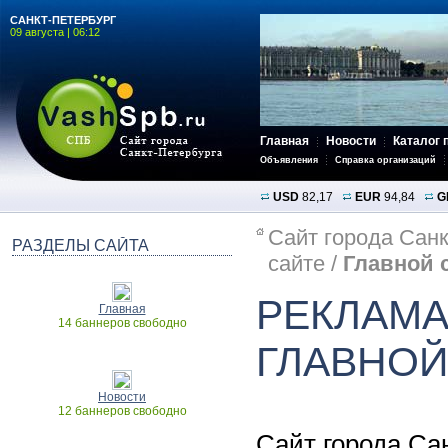
САНКТ-ПЕТЕРБУРГ
09 августа | 06:12
Главная
Новости
Каталог 
Объявления
Справка организаций
USD
82,17
EUR
94,84
G
Сайт города Санк
РАЗДЕЛЫ САЙТА
сайте
/
Главной 
РЕКЛАМА
Главная
14 баннеров свободно
ГЛАВНОЙ
Новости
12 баннеров свободно
Сайт города Са