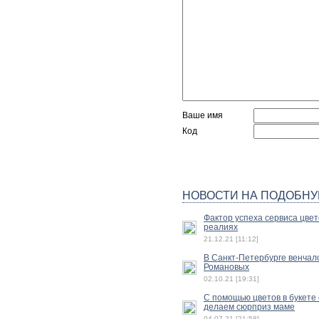
Ваше имя
Код
НОВОСТИ НА ПОДОБНУ
Фактор успеха сервиса цвет
реалиях
21.12.21 [11:12]
В Санкт-Петербурге венчал
Романовых
02.10.21 [19:31]
С помощью цветов в букете 
делаем сюрприз маме
04.07.21 [21:58]