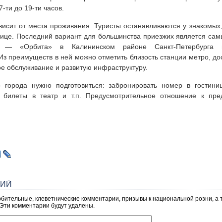
7-ти до 19-ти часов.
висит от места проживания. Туристы останавливаются у знакомых
нице. Последний вариант для большинства приезжих является са
ц — «Орбита» в Калининском районе Санкт-Петербурга 
 Из преимуществ в ней можно отметить близость станции метро, до
ое обслуживание и развитую инфраструктуру.
города нужно подготовиться: забронировать номер в гостиниц
ь билеты в театр и т.п. Предусмотрительное отношение к пре
РИЙ
рбительные, клеветнические комментарии, призывы к национальной розни, а
 Эти комментарии будут удалены.