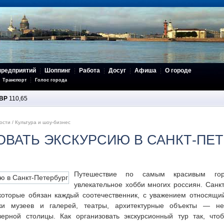
предприятий
Шоппинг
Работа
Досуг
Афиша
О городе
Транспорт
Голос города
BP
110,65
ости
/
Культура и шоу-бизнес
ОВАТЬ ЭКСКУРСИЮ В САНКТ-ПЕ
Путешествие по самым красивым г
увлекательное хобби многих россиян. Санкт
 которые обязан каждый соотечественник, с уважением относящи
тки музеев и галерей, театры, архитектурные объекты — не
верной столицы. Как организовать экскурсионный тур так, что