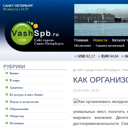
САНКТ-ПЕТЕРБУРГ
08 августа | 14:37
Главная
Новости
Каталог 
Объявления
Справка организаций
USD
82,17
EUR
94,84
G
РУБРИКИ
Сайт города Санкт-Петербурга
/
Нов
Бизнес
КАК ОРГАНИЗ
В мире
Здоровье
25.03.2020 | 18:13
Культура и шоу-бизнес
Наука и технологии
Образование
уникальных мест, посетить
Общество
мирового значения. Деся
достопримечательности Се
Политика