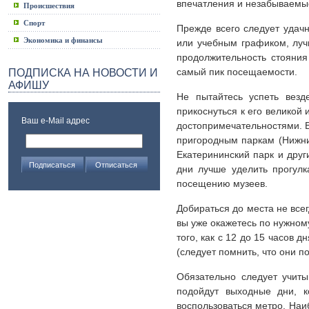
впечатления и незабываемы
Происшествия
Спорт
Прежде всего следует удач
Экономика и финансы
или учебным графиком, луч
продолжительность стояния
самый пик посещаемости.
ПОДПИСКА НА НОВОСТИ И
АФИШУ
Не пытайтесь успеть везд
прикоснуться к его великой 
Ваш e-Mail адрес
достопримечательностями. В
пригородным паркам (Нижни
Екатерининский парк и друг
дни лучше уделить прогул
посещению музеев.
Добираться до места не всег
вы уже окажетесь по нужному
того, как с 12 до 15 часов 
(следует помнить, что они п
Обязательно следует учиты
подойдут выходные дни, к
воспользоваться метро. Наи