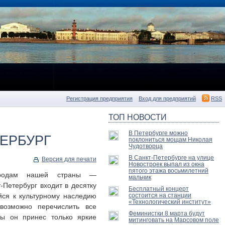
Регистрация предприятия
Вход для предприятий
RSS
ТОП НОВОСТИ
В Петербурге можно
ТЕРБУРГ
поклониться мощам Николая
Чудотворца
В Санкт-Петербурге на улице
Версия для печати
Новостроек выпал из окна
пятого этажа восьмилетний
ородам нашей страны —
мальчик
-Петербург входит в десятку
Бесплатный концерт
йся к культурному наследию
состоится на станции
«Технологический институт»
возможно перечислить все
Феминистки 8 марта будут
бы он принес только яркие
митинговать на Марсовом поле