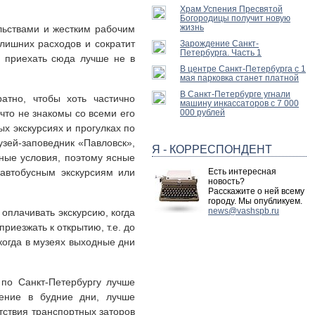
Храм Успения Пресвятой
Богородицы получит новую
жизнь
льствами и жестким рабочим
лишних расходов и сократит
Зарождение Санкт-
Петербурга. Часть 1
у приехать сюда лучше не в
В центре Санкт-Петербурга с 1
мая парковка станет платной
В Санкт-Петербурге угнали
атно, чтобы хоть частично
машину инкассаторов с 7 000
что не знакомы со всеми его
000 рублей
х экскурсиях и прогулках по
зей-заповедник «Павловск»,
Я - КОРРЕСПОНДЕНТ
дные условия, поэтому ясные
автобусным экскурсиям или
Есть интересная
новость?
Расскажите о ней всему
городу. Мы опубликуем.
news@vashspb.ru
оплачивать экскурсию, когда
риезжать к открытию, т.е. до
 когда в музеях выходные дни
 по Санкт-Петербургу лучше
ение в будние дни, лучше
тствия транспортных заторов