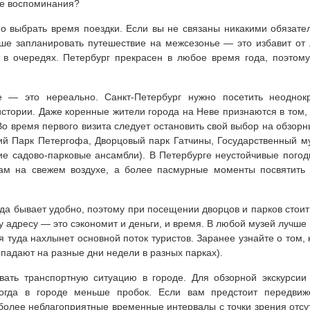
е воспоминания?
но выбрать время поездки. Если вы не связаны никакими обязате
ше запланировать путешествие на межсезонье — это избавит от 
 в очередях. Петербург прекрасен в любое время года, поэтом
е — это нереально. Санкт-Петербург нужно посетить неоднокр
истории. Даже коренные жители города на Неве признаются в том, 
о время первого визита следует остановить свой выбор на обзорны
й Парк Петергофа, Дворцовый парк Гатчины, Государственный му
ие садово-парковые ансамбли). В Петербурге неустойчивые пого
кам на свежем воздухе, а более пасмурные моменты посвятить 
да бывает удобно, поэтому при посещении дворцов и парков стоит 
 адресу — это сэкономит и деньги, и время. В любой музей лучше п
дня туда нахлынет основной поток туристов. Заранее узнайте о том,
опадают на разные дни недели в разных парках).
вать транспортную ситуацию в городе. Для обзорной экскурсии
огда в городе меньше пробок. Если вам предстоит передвиж
более неблагоприятные временные интервалы с точки зрения отсу