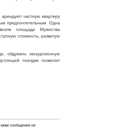
, арендуют частную квартиру
мым предпочтительным. Одна
возле площади Мужества
ступную стоимость, развитую
е, обдумать экскурсионную
дстоящей поездке позволит
 также сообщения не