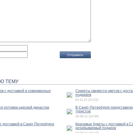
Ю ТЕМУ
ов с доставкой в современных
Секреты свежести цветов с достав
подарков
03.11.21 [21:01]
ся потомок царской династии
В Санкт-Петербурге представили
туристов
28.08.21 [10:50]
с доставкой в Санкт-Петербурге
Красивые букеты с доставкой в С
незабываемый подарок
16.06.21 [10:10]