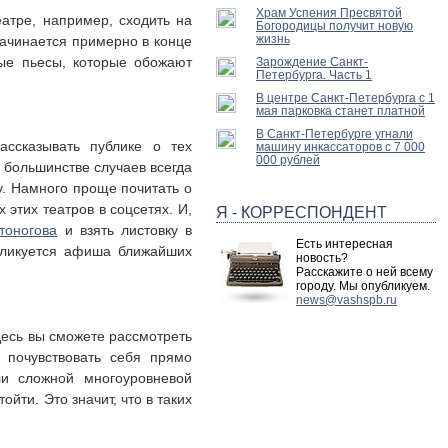
Храм Успения Пресвятой
еатре, например, сходить на
Богородицы получит новую
жизнь
начинается примерно в конце
вые пьесы, которые обожают
Зарождение Санкт-
Петербурга. Часть 1
В центре Санкт-Петербурга с 1
мая парковка станет платной
В Санкт-Петербурге угнали
ассказывать публике о тех
машину инкассаторов с 7 000
000 рублей
 большинстве случаев всегда
у. Намного проще почитать о
этих театров в соцсетях. И,
Я - КОРРЕСПОНДЕНТ
тоногова
и взять листовку в
Есть интересная
убликуется афиша ближайших
новость?
Расскажите о ней всему
городу. Мы опубликуем.
news@vashspb.ru
Здесь вы сможете рассмотреть
 почувствовать себя прямо
ли сложной многоуровневой
йти. Это значит, что в таких