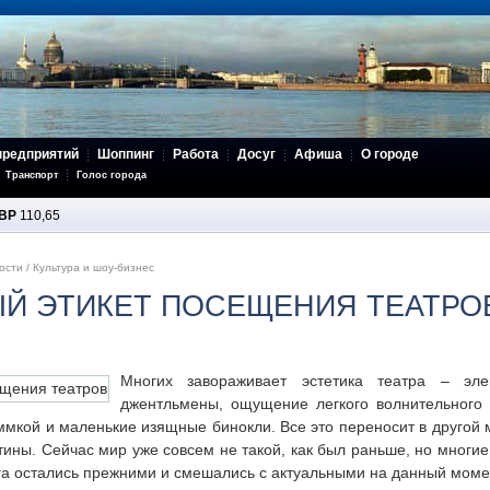
предприятий
Шоппинг
Работа
Досуг
Афиша
О городе
Транспорт
Голос города
BP
110,65
ости
/
Культура и шоу-бизнес
Й ЭТИКЕТ ПОСЕЩЕНИЯ ТЕАТРО
Многих завораживает эстетика театра – эл
джентльмены, ощущение легкого волнительного 
ммкой и маленькие изящные бинокли. Все это переносит в другой м
тины. Сейчас мир уже совсем не такой, как был раньше, но многие
га остались прежними и смешались с актуальными на данный моме