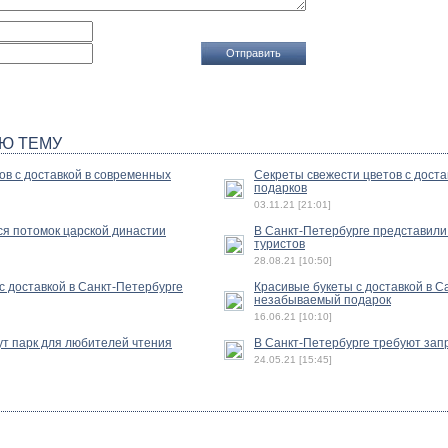
Ю ТЕМУ
ов с доставкой в современных
Секреты свежести цветов с достав
подарков
03.11.21 [21:01]
ся потомок царской династии
В Санкт-Петербурге представили
туристов
28.08.21 [10:50]
с доставкой в Санкт-Петербурге
Красивые букеты с доставкой в С
незабываемый подарок
16.06.21 [10:10]
ут парк для любителей чтения
В Санкт-Петербурге требуют зап
24.05.21 [15:45]