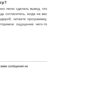
атр?
но легко сделать вывод, что
дь согласитесь, когда на вас
рдероб, читаете программку,
вторимое ощущение чего-то
 также сообщения не