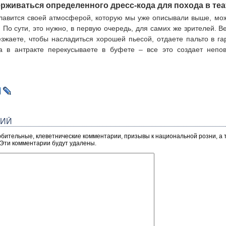
ерживаться определенного дресс-кода для похода в те
лавится своей атмосферой, которую мы уже описывали выше, мож
 По сути, это нужно, в первую очередь, для самих же зрителей. Ве
жаете, чтобы насладиться хорошей пьесой, отдаете пальто в га
 а в антракте перекусываете в буфете – все это создает непо
.
РИЙ
рбительные, клеветнические комментарии, призывы к национальной розни, а
 Эти комментарии будут удалены.