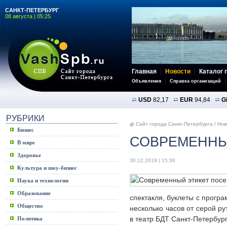
САНКТ-ПЕТЕРБУРГ
08 августа | 05:25
Главная
Новости
Каталог 
Объявления
Справка организаций
USD
82,17
EUR
94,84
G
РУБРИКИ
Сайт города Санкт-Петербурга
/
Нов
Бизнес
СОВРЕМЕННЫ
В мире
Здоровье
30.12.2019 | 15:36
Культура и шоу-бизнес
Наука и технологии
Образование
спектакля, буклеты с програ
Общество
несколько часов от серой ру
в театр БДТ Санкт-Петербур
Политика