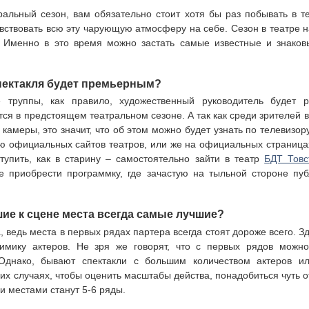
ральный сезон, вам обязательно стоит хотя бы раз побывать в т
увствовать всю эту чарующую атмосферу на себе. Сезон в театре 
. Именно в это время можно застать самые известные и знако
спектакля будет премьерным?
е труппы, как правило, художественный руководитель будет р
ся в предстоящем театральном сезоне. А так как среди зрителей в
камеры, это значит, что об этом можно будет узнать по телевизор
официальных сайтов театров, или же на официальных страницах 
тупить, как в старину – самостоятельно зайти в театр
БДТ Товс
е приобрести программку, где зачастую на тыльной стороне п
шие к сцене места всегда самые лучшие?
а, ведь места в первых рядах партера всегда стоят дороже всего. 
имику актеров. Не зря же говорят, что с первых рядов можно
Однако, бывают спектакли с большим количеством актеров и
ких случаях, чтобы оценить масштабы действа, понадобиться чуть ото
и местами станут 5-6 ряды.