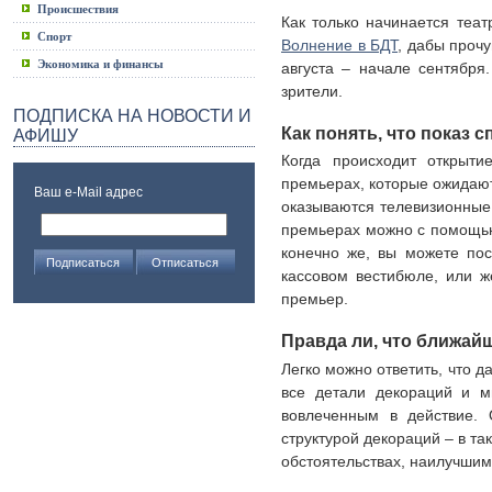
Происшествия
Как только начинается теат
Спорт
Волнение в БДТ
, дабы проч
Экономика и финансы
августа – начале сентября
зрители.
ПОДПИСКА НА НОВОСТИ И
Как понять, что показ 
АФИШУ
Когда происходит открыти
премьерах, которые ожидают
Ваш e-Mail адрес
оказываются телевизионные 
премьерах можно с помощью 
конечно же, вы можете пос
кассовом вестибюле, или ж
премьер.
Правда ли, что ближай
Легко можно ответить, что д
все детали декораций и м
вовлеченным в действие. 
структурой декораций – в та
обстоятельствах, наилучшим