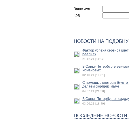
Ваше имя
Код
НОВОСТИ НА ПОДОБНУ
Фактор успеха сервиса цвет
реалиях
21.12.21 [11:12]
В Санкт-Петербурге венчал
Романовых
02.10.21 [19:31]
С помощью цветов в букете 
делаем сюрприз маме
04.07.21 [21:58]
В Санкт-Петербурге создад
03.06.21 [18:49]
ПОСЛЕДНИЕ НОВОСТИ