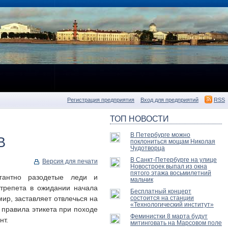
Регистрация предприятия
Вход для предприятий
RSS
ТОП НОВОСТИ
В Петербурге можно
В
поклониться мощам Николая
Чудотворца
В Санкт-Петербурге на улице
Версия для печати
Новостроек выпал из окна
пятого этажа восьмилетний
егантно разодетые леди и
мальчик
трепета в ожидании начала
Бесплатный концерт
ир, заставляет отвлечься на
состоится на станции
«Технологический институт»
 правила этикета при походе
Феминистки 8 марта будут
нт.
митинговать на Марсовом поле