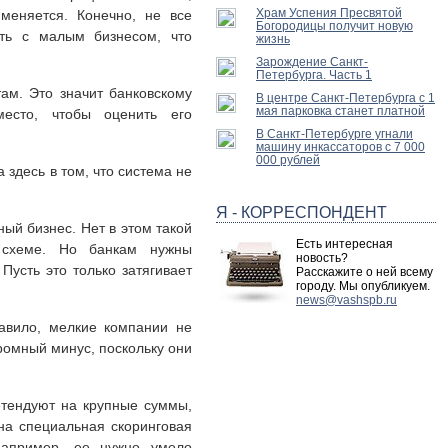
Храм Успения Пресвятой
меняется. Конечно, не все
Богородицы получит новую
ать с малым бизнесом, что
жизнь
Зарождение Санкт-
Петербурга. Часть 1
там. Это значит банковскому
В центре Санкт-Петербурга с 1
мая парковка станет платной
есто, чтобы оценить его
В Санкт-Петербурге угнали
машину инкассаторов с 7 000
000 рублей
здесь в том, что система не
Я - КОРРЕСПОНДЕНТ
ый бизнес. Нет в этом такой
Есть интересная
й схеме. Но банкам нужны
новость?
Пусть это только затягивает
Расскажите о ней всему
городу. Мы опубликуем.
news@vashspb.ru
равило, мелкие компании не
громный минус, поскольку они
етендуют на крупные суммы,
на специальная скоринговая
Например, ее нужно умело