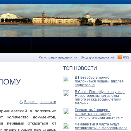
Регистрация предприятия
Вход для предприятий
RSS
ТОП НОВОСТИ
В Петербурге можно
АЛОМУ
поклониться мощам Николая
Чудотворца
В Санкт-Петербурге на улице
Новостроек выпал из окна
пятого этажа восьмилетний
Версия для печати
мальчик
Бесплатный концерт
принимателей в положение
состоится на станции
 количество документов,
«Технологический институт»
в первыми отказаться от
Феминистки 8 марта будут
митинговать на Марсовом поле
и низкие процентные ставки,