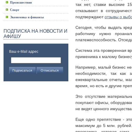
Происшествия
так нет, ставки высокие 
Спорт
отказывают в сотрудничес
подтверждают
отзывы о выб
Экономика и финансы
Сегодня, чтобы выдать кред
ПОДПИСКА НА НОВОСТИ И
работнику нужно проана
АФИШУ
платежеспособность. Отсюд
Система эта проверенная вр
Ваш e-Mail адрес
применима к малому бизнесу
Например, малый бизнес не п
необходимости, так как 
ежеквартальные отчеты, мал
время, но есть и другие пре
Это отсутствие материальн
покупают офисы, оборудовани
не видят ценного имущества
Еще одно препятствие - эт
максимум до 5 млн. рублей
программа, которая сама