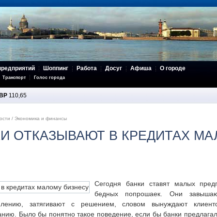
предприятий
Шоппинг
Работа
Досуг
Афиша
О городе
Транспорт
Голос города
BP
110,65
ости
/
Экономика и финансы
И ОТКАЗЫВАЮТ В КРЕДИТАХ М
Сегодня банки ставят малых пред
бедных попрошаек. Они завышают
лению, затягивают с решением, словом вынуждают клиенто
анию. Было бы понятно такое поведение, если бы банки предлагал