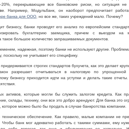
15-20%, перекрывающие все банковские риски, но ситуация не 
тве. Например, Модульбанк, он наоборот предпочитает работ
оре банка для ООО
, но все же, таких учреждений мало. Почему?
ит бизнесу, банки проводят его анализ по европейским стандар
лизировать бухгалтерию заемщика, причем с выездом на м
а такое большое количество запрашиваемых документов.
еменем, надежная, поэтому банки не используют другие. Проблема 
, поскольку не учитывает его специфику.
ридерживается строгих стандартов бухучета, как это делает крупн
закон разрешает отчитываться в налоговую по упрощенно
ому бизнесу приходится идти на уступки и делать такие отчеты. 
пятствия.
ых активов, которые могли бы служить залогом кредита. Как п
е, склады, технику, они все это добро арендуют. Для банка это о
, которое можно было бы продать в случае банкротства компании.
о техническое обеспечение. Как правило, малые компании не пр
. Чтобы банк мог адекватно работать с такими суммами, ему нуж
 по себе дорогая, так еще и обслуживание ее затратное. 