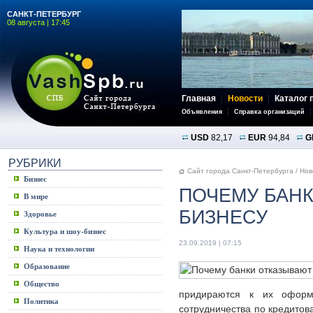
САНКТ-ПЕТЕРБУРГ
08 августа | 17:45
Главная
Новости
Каталог 
Объявления
Справка организаций
USD
82,17
EUR
94,84
G
РУБРИКИ
Сайт города Санкт-Петербурга
/
Нов
Бизнес
ПОЧЕМУ БАНК
В мире
БИЗНЕСУ
Здоровье
Культура и шоу-бизнес
23.09.2019 | 07:15
Наука и технологии
Образование
Общество
придираются к их оформ
Политика
сотрудничества по кредитов