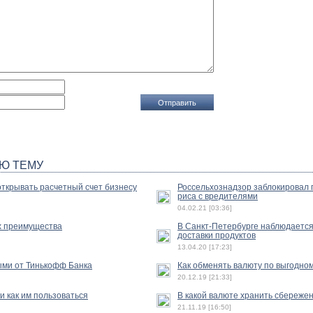
Ю ТЕМУ
открывать расчетный счет бизнесу
Россельхознадзор заблокировал 
риса с вредителями
04.02.21 [03:36]
их преимущества
В Санкт-Петербурге наблюдается
доставки продуктов
13.04.20 [17:23]
ыми от Тинькофф Банка
Как обменять валюту по выгодном
20.12.19 [21:33]
и как им пользоваться
В какой валюте хранить сбереже
21.11.19 [16:50]