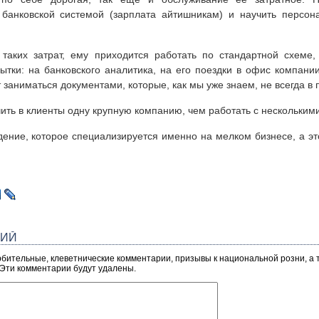
банковской системой (зарплата айтишникам) и научить персон
 таких затрат, ему приходится работать по стандартной схеме,
бытки: на банковского аналитика, на его поездки в офис компани
 заниматься документами, которые, как мы уже знаем, не всегда в
чить в клиенты одну крупную компанию, чем работать с нескольким
ение, которое специализируется именно на мелком бизнесе, а э
РИЙ
рбительные, клеветнические комментарии, призывы к национальной розни, а
 Эти комментарии будут удалены.