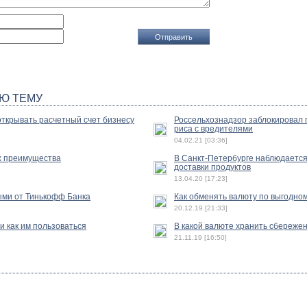
Ю ТЕМУ
открывать расчетный счет бизнесу
Россельхознадзор заблокировал 
риса с вредителями
04.02.21 [03:36]
их преимущества
В Санкт-Петербурге наблюдается
доставки продуктов
13.04.20 [17:23]
ыми от Тинькофф Банка
Как обменять валюту по выгодном
20.12.19 [21:33]
и как им пользоваться
В какой валюте хранить сбереже
21.11.19 [16:50]