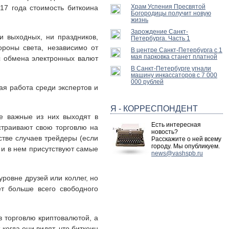
Храм Успения Пресвятой
017 года стоимость биткоина
Богородицы получит новую
жизнь
Зарождение Санкт-
и выходных, ни праздников,
Петербурга. Часть 1
ороны света, независимо от
В центре Санкт-Петербурга с 1
мая парковка станет платной
 обмена электронных валют
В Санкт-Петербурге угнали
машину инкассаторов с 7 000
000 рублей
ая работа среди экспертов и
Я - КОРРЕСПОНДЕНТ
ые важные из них выходят в
Есть интересная
страивают свою торговлю на
новость?
стве случаев трейдеры (если
Расскажите о ней всему
городу. Мы опубликуем.
 и в нем присутствуют самые
news@vashspb.ru
уровне друзей или коллег, но
ет больше всего свободного
в торговлю криптовалютой, а
когда они видят, что биткоин