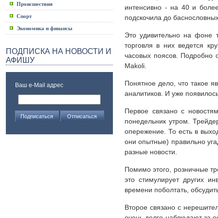
Происшествия
интенсивно - на 40 и более
Спорт
подскочила до баснословных 
Экономика и финансы
Это удивительно на фоне т
торговля в них ведется кр
ПОДПИСКА НА НОВОСТИ И
часовых поясов. Подробно 
АФИШУ
Makoli.
Понятное дело, что такое я
Ваш e-Mail адрес
аналитиков. И уже появилос
Первое связано с новостям
понедельник утром. Трейде
опережение. То есть в выхо
они опытные) правильно уга
разные новости.
Помимо этого, розничные тре
это стимулирует других ин
времени поболтать, обсудить
Второе связано с нерешител
очень долго наблюдают за ее