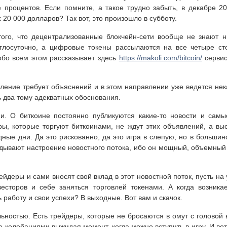
 процентов. Если помните, а такое трудно забыть, в декабре 2
20 000 долларов? Так вот, это произошло в субботу.
ого, что децентрализованные блокчейн-сети вообще не знают н
углосуточно, а цифровые токены рассылаются на все четыре ст
обо всем этом рассказывает здесь
https://makoli.com/bitcoin/
сервис
вление требует объяснений и в этом направлении уже ведется нек
ь два тому адекватных обоснования.
и. О биткоине постоянно публикуются какие-то новости и сам
ры, которые торгуют биткоинами, не ждут этих объявлений, а вы
дные дни. Да это рискованно, да это игра в слепую, но в большин
дывают настроение новостного потока, ибо он мощный, объемный
йдеры и сами вносят свой вклад в этот новостной поток, пусть на 
весторов и себе заняться торговлей токенами. А когда возника
 работу и свои успехи? В выходные. Вот вам и скачок.
ьностью. Есть трейдеры, которые не бросаются в омут с головой 
 колебаниями выжидая момент, когда можно вступить в игру. И вот 