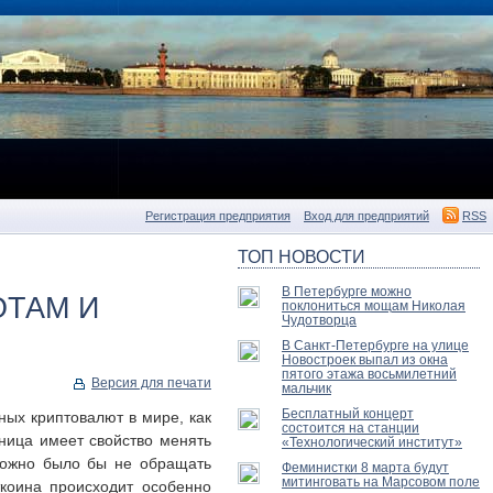
Регистрация предприятия
Вход для предприятий
RSS
ТОП НОВОСТИ
В Петербурге можно
ОТАМ И
поклониться мощам Николая
Чудотворца
В Санкт-Петербурге на улице
Новостроек выпал из окна
пятого этажа восьмилетний
Версия для печати
мальчик
Бесплатный концерт
ных криптовалют в мире, как
состоится на станции
ница имеет свойство менять
«Технологический институт»
можно было бы не обращать
Феминистки 8 марта будут
митинговать на Марсовом поле
коина происходит особенно