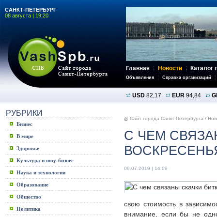
САНКТ-ПЕТЕРБУРГ
08 августа | 19:20
Главная
Новости
Каталог 
Объявления
Справка организаций
USD
82,17
EUR
94,84
G
РУБРИКИ
Сайт города Санкт-Петербурга
/
Нов
Бизнес
С ЧЕМ СВЯЗА
В мире
ВОСКРЕСЕНЬ
Здоровье
Культура и шоу-бизнес
09.07.2019 | 14:09
Наука и технологии
Образование
Общество
свою стоимость в зависим
Политика
внимание, если бы не одн