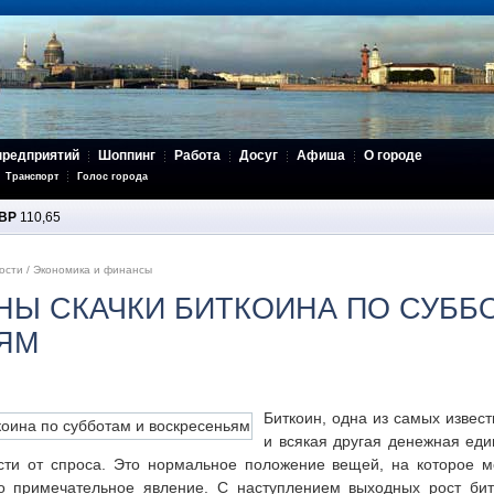
предприятий
Шоппинг
Работа
Досуг
Афиша
О городе
Транспорт
Голос города
BP
110,65
ости
/
Экономика и финансы
НЫ СКАЧКИ БИТКОИНА ПО СУББ
ЯМ
Биткоин, одна из самых извест
и всякая другая денежная еди
ости от спроса. Это нормальное положение вещей, на которое 
о примечательное явление. С наступлением выходных рост бит