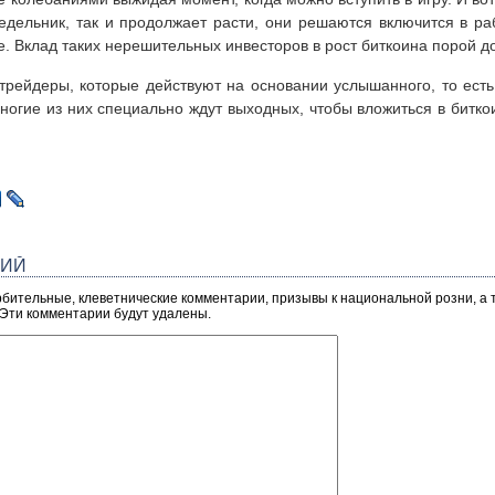
едельник, так и продолжает расти, они решаются включится в ра
е. Вклад таких нерешительных инвесторов в рост биткоина порой д
трейдеры, которые действуют на основании услышанного, то ест
огие из них специально ждут выходных, чтобы вложиться в битко
РИЙ
рбительные, клеветнические комментарии, призывы к национальной розни, а
 Эти комментарии будут удалены.