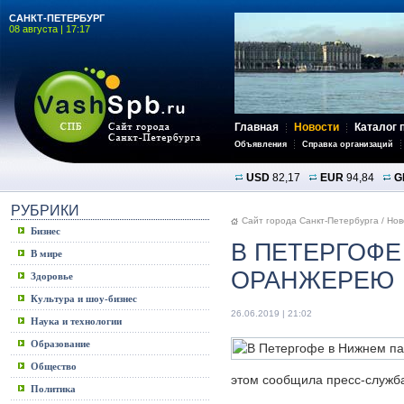
САНКТ-ПЕТЕРБУРГ
08 августа | 17:17
Главная
Новости
Каталог 
Объявления
Справка организаций
USD
82,17
EUR
94,84
G
РУБРИКИ
Сайт города Санкт-Петербурга
/
Нов
Бизнес
В ПЕТЕРГОФ
В мире
ОРАНЖЕРЕЮ
Здоровье
Культура и шоу-бизнес
26.06.2019 | 21:02
Наука и технологии
Образование
Общество
этом сообщила пресс-служба
Политика