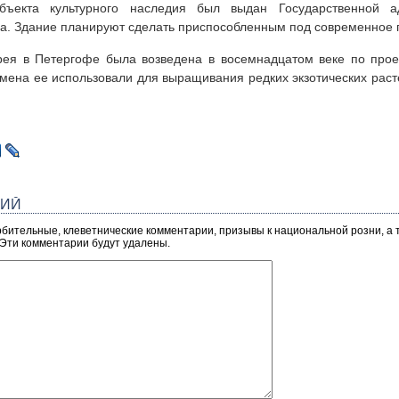
ъекта культурного наследия был выдан Государственной адм
га. Здание планируют сделать приспособленным под современное 
ея в Петергофе была возведена в восемнадцатом веке по проек
мена ее использовали для выращивания редких экзотических расте
РИЙ
рбительные, клеветнические комментарии, призывы к национальной розни, а
 Эти комментарии будут удалены.