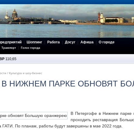
предприятий
Шоппинг
Работа
Досуг
Афиша
О городе
Транспорт
Голос города
BP
110,65
ости
/
Культура и шоу-бизнес
Е В НИЖНЕМ ПАРКЕ ОБНОВЯТ Б
В Петергофе в Нижнем парке 
проходить реставрация Больш
 ГАТИ. По планам, работы будут завершены в мае 2022 года.