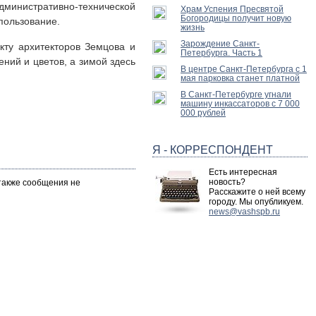
инистративно-технической
Храм Успения Пресвятой
Богородицы получит новую
пользование.
жизнь
Зарождение Санкт-
ту архитекторов Земцова и
Петербурга. Часть 1
ний и цветов, а зимой здесь
В центре Санкт-Петербурга с 1
мая парковка станет платной
В Санкт-Петербурге угнали
машину инкассаторов с 7 000
000 рублей
Я - КОРРЕСПОНДЕНТ
Есть интересная
новость?
 также сообщения не
Расскажите о ней всему
городу. Мы опубликуем.
news@vashspb.ru