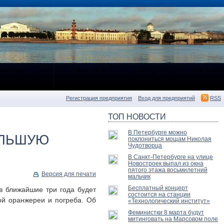
Регистрация предприятия
Вход для предприятий
RSS
ТОП НОВОСТИ
В Петербурге можно
ОЛЬШУЮ
поклониться мощам Николая
Чудотворца
В Санкт-Петербурге на улице
Новостроек выпал из окна
пятого этажа восьмилетний
Версия для печати
мальчик
Бесплатный концерт
в ближайшие три года будет
состоится на станции
ой оранжереи и погреба. Об
«Технологический институт»
Феминистки 8 марта будут
митинговать на Марсовом поле