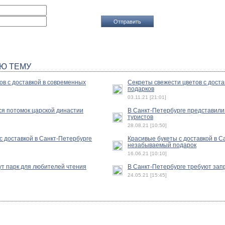
Ю ТЕМУ
ов с доставкой в современных
Секреты свежести цветов с достав
подарков
03.11.21 [21:01]
ся потомок царской династии
В Санкт-Петербурге представили
туристов
28.08.21 [10:50]
с доставкой в Санкт-Петербурге
Красивые букеты с доставкой в С
незабываемый подарок
16.06.21 [10:10]
ут парк для любителей чтения
В Санкт-Петербурге требуют зап
24.05.21 [15:45]