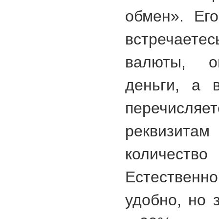
обмен». Ег
встречаете
валюты, 
деньги, а 
перечисл
реквизит
количеств
Естествен
удобно, но 