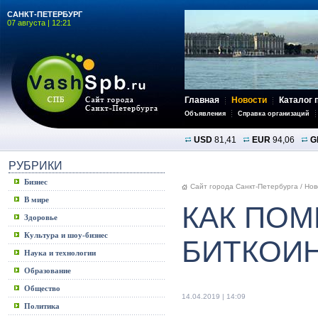
САНКТ-ПЕТЕРБУРГ
07 августа | 12:21
Главная
Новости
Каталог 
Объявления
Справка организаций
USD
81,41
EUR
94,06
G
РУБРИКИ
Бизнес
Сайт города Санкт-Петербурга
/
Нов
В мире
КАК ПОМ
Здоровье
Культура и шоу-бизнес
БИТКОИ
Наука и технологии
Образование
Общество
14.04.2019 | 14:09
Политика