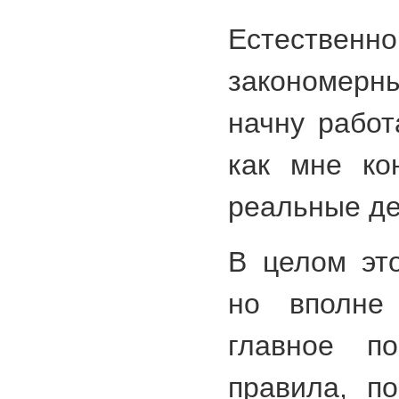
Естестве
закономерны
начну работ
как мне ко
реальные де
В целом это
но вполне 
главное п
правила, п