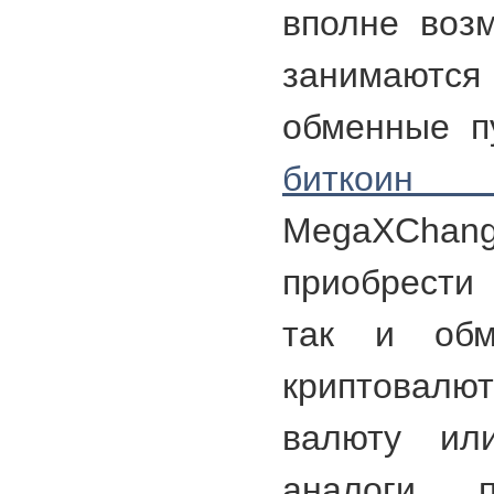
вполне воз
занимаются
обменные п
биткои
MegaXC
приобрести 
так и обм
криптовалю
валюту ил
аналоги, п