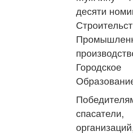
десяти номи
Строительст
Промыш
производ
Городск
Образование
Победителя
спасател
организаци