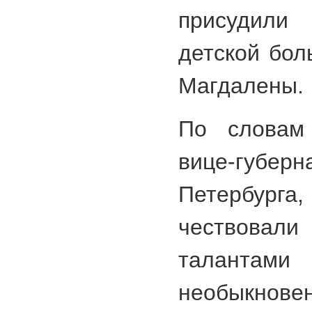
присудили 
детской бо
Магдалены.
По словам
вице-губ
Петербурга,
чествовали
таланта
необыкнове