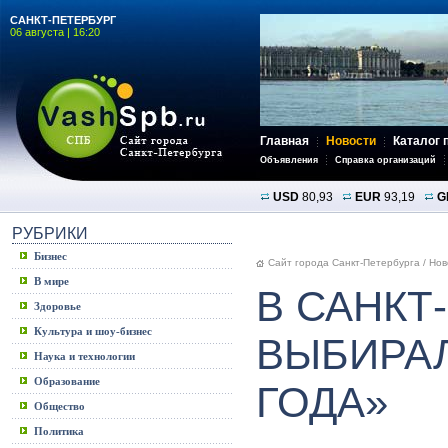
САНКТ-ПЕТЕРБУРГ
06 августа | 16:20
Главная
Новости
Каталог 
Объявления
Справка организаций
USD
80,93
EUR
93,19
G
РУБРИКИ
Бизнес
Сайт города Санкт-Петербурга
/
Нов
В мире
В САНКТ
Здоровье
Культура и шоу-бизнес
ВЫБИРА
Наука и технологии
Образование
ГОДА»
Общество
Политика