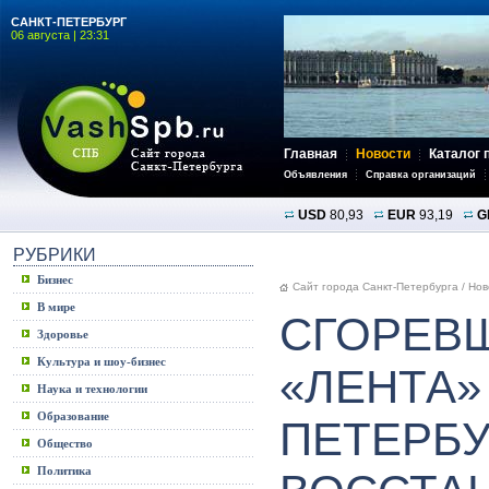
САНКТ-ПЕТЕРБУРГ
06 августа | 23:31
Главная
Новости
Каталог 
Объявления
Справка организаций
USD
80,93
EUR
93,19
G
РУБРИКИ
Бизнес
Сайт города Санкт-Петербурга
/
Нов
В мире
СГОРЕВ
Здоровье
Культура и шоу-бизнес
«ЛЕНТА»
Наука и технологии
Образование
ПЕТЕРБУ
Общество
Политика