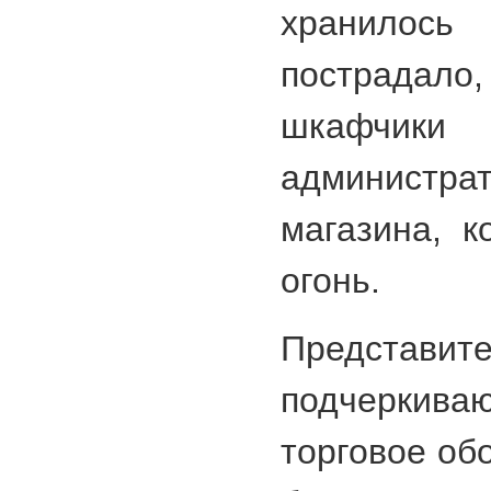
хранилось
пострада
шкафчик
администрат
магазина, к
огонь.
Представ
подчеркив
торговое об