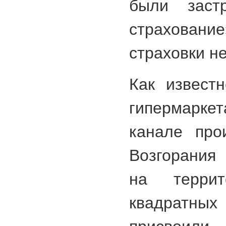
были заст
страхова
страховки н
Как извест
гипермарк
канале про
Возгорания
на терри
квадратных