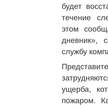
будет восст
течение сл
этом сообщ
дневник», 
службу комп
Представит
затрудняют
ущерба, ко
пожаром. К