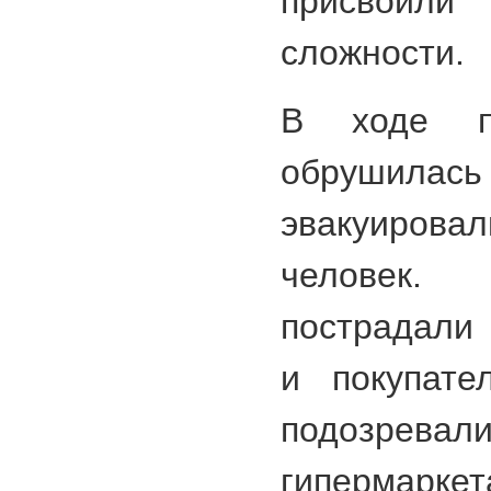
присвоил
сложности.
В ходе п
обрушилась
эвакуиро
человек. 
пострадали 
и покупате
подозревали
гипермарке