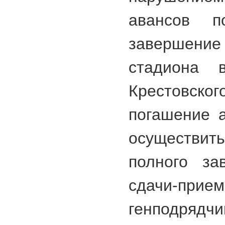
авансов п
завершен
стадиона 
Крестовског
погашение 
осуществ
полного за
сдачи-прие
генподрядчи