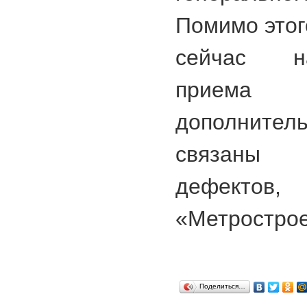
Помимо этог
сейчас н
прием
дополнитель
связаны 
дефекто
«Метростро
Поделиться…