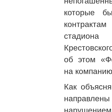
непогаше
которые б
контракта
стадиона
Крестовског
об этом «Ф
на компанию
Как объясня
направл
нарушением