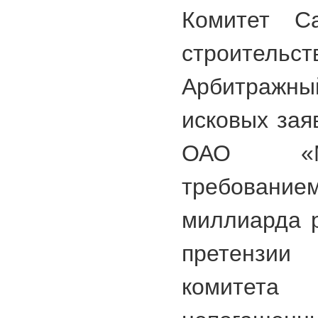
Комитет Са
строитель
Арбитраж
исковых зая
ОАО «М
требовани
миллиарда 
претензии
комите