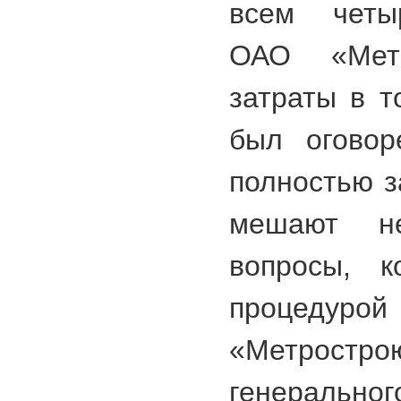
всем четы
ОАО «Метр
затраты в т
был оговор
полностью з
мешают не
вопросы, к
процедурой
«Метростро
генеральн