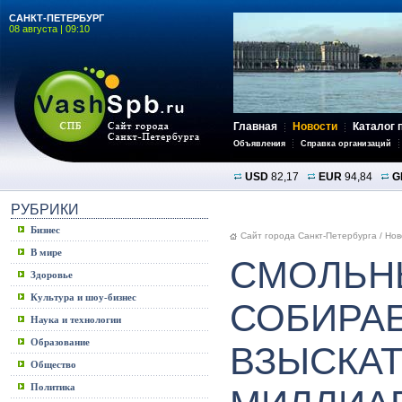
САНКТ-ПЕТЕРБУРГ
08 августа | 09:10
Главная
Новости
Каталог 
Объявления
Справка организаций
USD
82,17
EUR
94,84
G
РУБРИКИ
Бизнес
Сайт города Санкт-Петербурга
/
Нов
В мире
СМОЛЬН
Здоровье
Культура и шоу-бизнес
СОБИРА
Наука и технологии
Образование
ВЗЫСКАТ
Общество
Политика