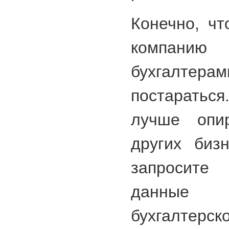
Конечно, ч
компани
бухгалтера
постаратьс
лучше опи
других биз
запросит
данные 
бухгалтерс