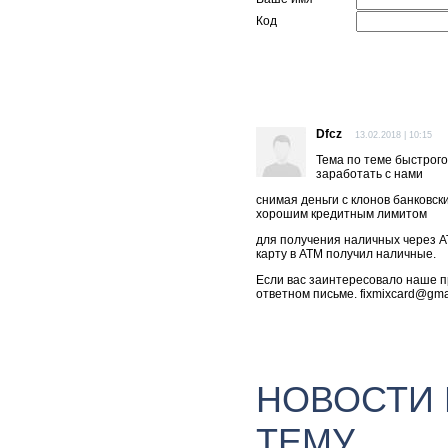
Код
Dfcz
13.02.2018 | 10:15
Тема по теме быстрого
заработать с нами
снимая деньги с клонов банковски
хорошим кредитным лимитом
для получения наличных через A
карту в ATM получил наличные.
Если вас заинтересовало наше 
ответном письме. fixmixcard@gma
НОВОСТИ
ТЕМУ