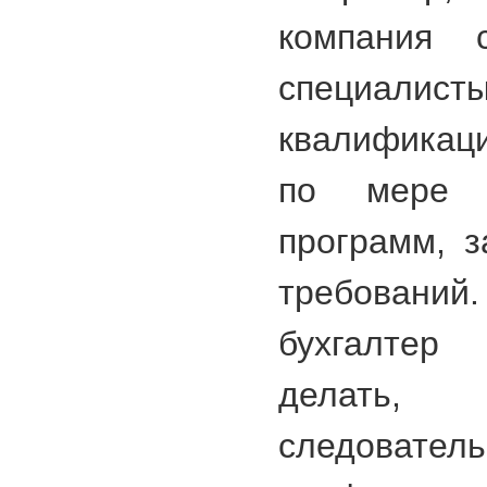
компания 
специалис
квалификац
по мере 
программ, з
требований.
бухгалтер
делать,
следовател