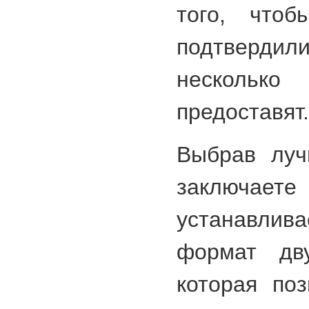
того, что
подтверди
нескольк
предоставят.
Выбрав луч
заключаете
устанавл
формат дву
которая по