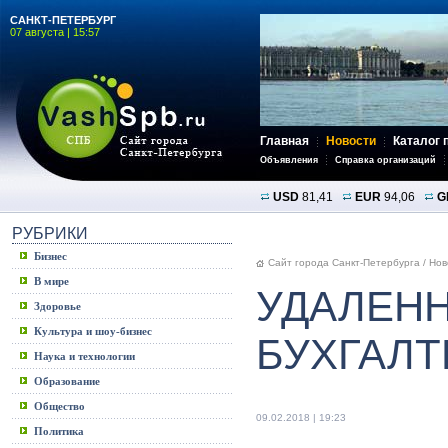
САНКТ-ПЕТЕРБУРГ
07 августа | 15:57
Главная
Новости
Каталог 
Объявления
Справка организаций
USD
81,41
EUR
94,06
G
РУБРИКИ
Бизнес
Сайт города Санкт-Петербурга
/
Нов
В мире
УДАЛЕН
Здоровье
Культура и шоу-бизнес
БУХГАЛТ
Наука и технологии
Образование
Общество
09.02.2018 | 19:23
Политика