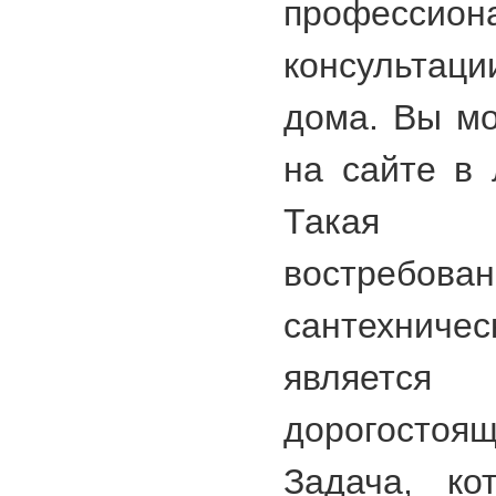
профессион
консультац
дома. Вы мо
на сайте в 
Такая 
востребова
сантехниче
являет
дорогост
Задача, ко