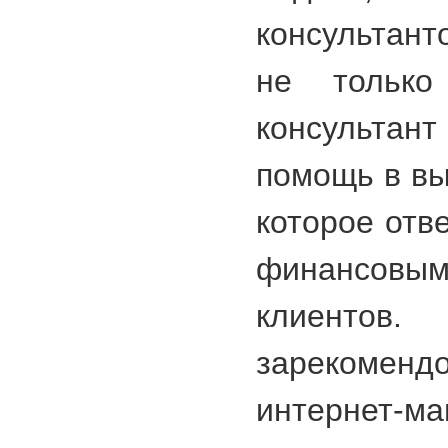
консультан
не только
консультан
помощь в вы
которое отв
финансов
клиент
зарекоме
интернет-м