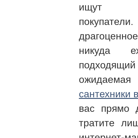
ищут п
покупатели.
драгоценно
никуда е
подходящий
ожида
сантехники 
вас прямо 
тратите лиш
интерне