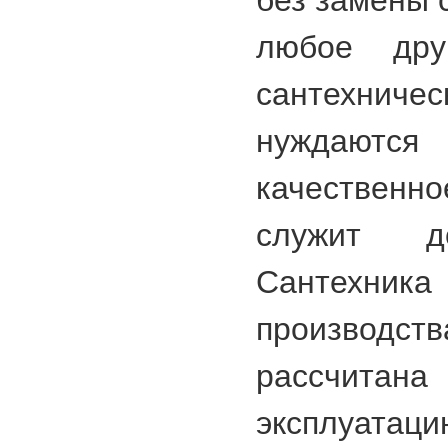
без замены с
любое друг
сантехни
нуждаются
качествен
служит до
Сантехн
производ
рассчита
эксплуат