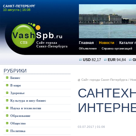
САНКТ-ПЕТЕРБУРГ
10 августа | 16:08
Главная
Новости
Каталог 
Объявления
Справка организаций
USD
82,17
EUR
94,84
G
РУБРИКИ
Бизнес
Сайт города Санкт-Петербурга
/
Нов
В мире
САНТЕХН
Здоровье
Культура и шоу-бизнес
ИНТЕРНЕ
Наука и технологии
Образование
Общество
03.07.2017 | 01:06
Политика