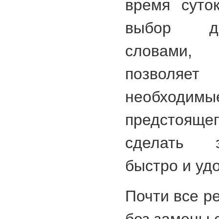
время суто
выбор до
словами, 
позволяе
необходи
предстоя
сделать 
быстро и уд
Почти все р