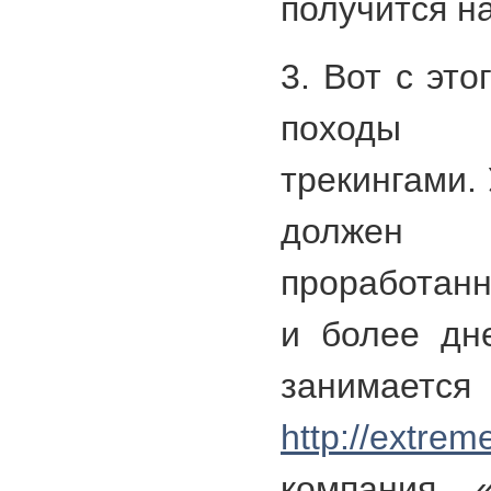
получится на
3. Вот с эт
походы
трекингами.
должен
проработан
и более дн
заним
http://extre
компания «