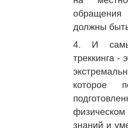
на местн
обращения
должны быть
4. И сам
треккинга -
экстремаль
которое 
подготовле
физическом 
знаний и ум