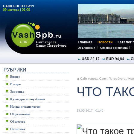
САНКТ-ПЕТЕРБУРГ
09 августа | 01:00
Главная
Новости
Каталог 
Объявления
Справка организаций
USD
82,17
EUR
94,84
G
РУБРИКИ
Бизнес
Сайт города Санкт-Петербурга
/
Нов
В мире
ЧТО ТАК
Здоровье
Культура и шоу-бизнес
Наука и технологии
28.05.2017 | 01:46
Образование
Общество
Политика