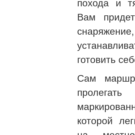
похода и т
Вам придет
снаряж
устанавлив
готовить себ
Сам маршру
пролега
маркиров
которой лег