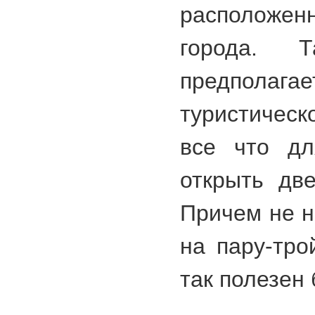
расположенн
города. 
предпол
туристичес
все что дл
открыть две
Причем не н
на пару-тро
так полезен 