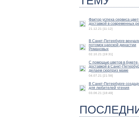
ТЕМУ
Фактор успеха сервиса цвет
доставкой в современных р
21.12.21 [11:12]
В Санкт-Петербурге венчал
потомок царской династии
Романовых
02.10.21 [19:31]
С помощью цветов в букете 
доставкой в Санкт-Петербу
делаем сюрприз маме
04.07.21 [21:58]
В Санкт-Петербурге создад
для любителей чтения
03.06.21 [18:49]
ПОСЛЕДН