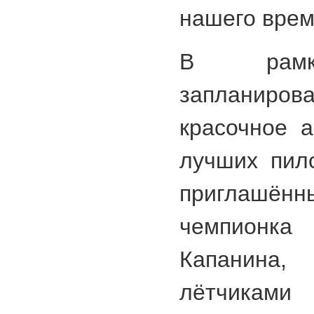
нашего врем
В рамк
запланиро
красочное 
лучших пил
приглашён
чемпионк
Капанина,
лётчиками