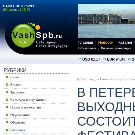
САНКТ-ПЕТЕРБУРГ
09 августа | 13:29
Главная
Новости
Каталог 
Объявления
Справка организаций
USD
82,17
EUR
94,84
G
РУБРИКИ
Бизнес
Сайт города Санкт-Петербурга
/
Нов
В мире
В ПЕТЕР
Здоровье
Культура и шоу-бизнес
ВЫХОДН
Наука и технологии
Образование
СОСТОИ
Общество
Политика