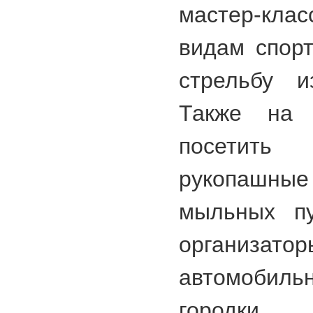
мастер-кла
видам спорт
стрельбу и
Также на 
посети
рукопашные
мыльных пу
организат
автомобил
городки.