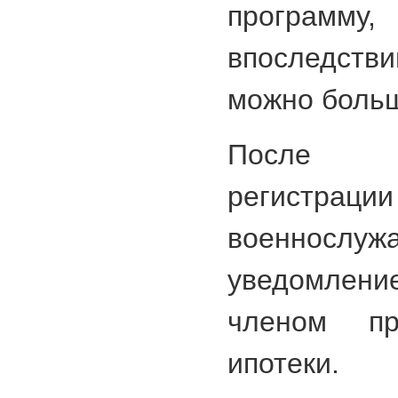
программу
впоследств
можно больш
После в
регистраци
военносл
уведомлени
членом пр
ипотеки.