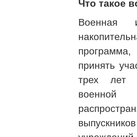
Что такое в
Военная 
накопите
программа,
принять уча
трех лет 
военн
распрос
выпускнико