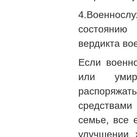
4.Военносл
состоянию
вердикта во
Если военн
или умир
распоряжат
средствами
семье, все
улучшении 