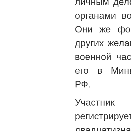
личным дел
органами во
Они же фор
других жел
военной час
его в Мини
РФ.
Участн
регист
двадцатиз