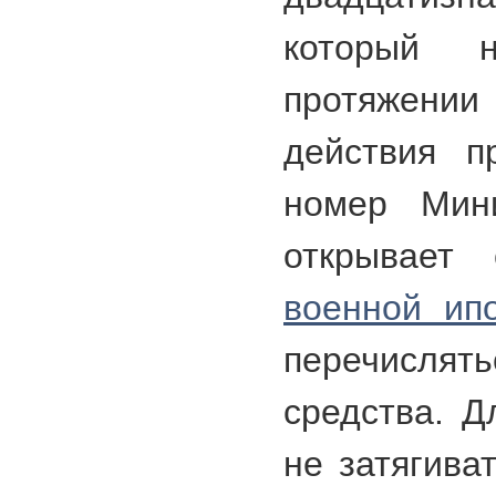
который 
протяжени
действия п
номер Мини
открывае
военной ип
перечисл
средства. Д
не затягива