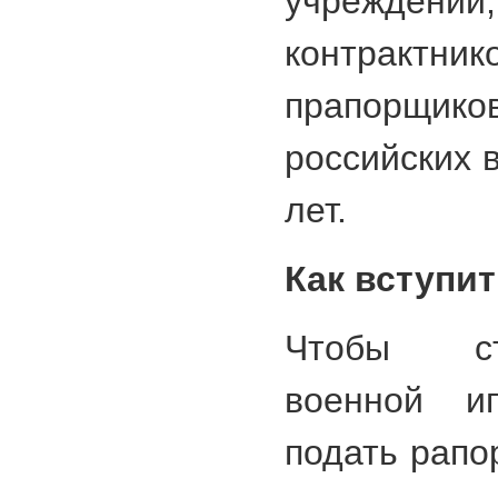
учрежде
контракт
прапорщико
российских 
лет.
Как вступи
Чтобы ст
военной ип
подать рапо