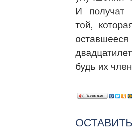
И получат 
той, котора
оставше
двадцатиле
будь их чле
Поделиться…
ОСТАВИТ