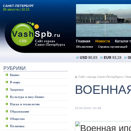
САНКТ-ПЕТЕРБУРГ
06 августа | 10:13
Главная
Новости
Каталог 
Объявления
Справка организаций
USD
80,93
EUR
93,19
G
РУБРИКИ
Бизнес
Сайт города Санкт-Петербурга
/
Нов
В мире
ВОЕННА
Здоровье
Культура и шоу-бизнес
Наука и технологии
15.04.2016 | 21:49
Образование
Общество
Политика