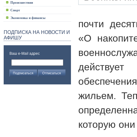
Происшествия
Спорт
Экономика и финансы
почти десят
ПОДПИСКА НА НОВОСТИ И
«О накопит
АФИШУ
военносл
Ваш e-Mail адрес
действует
обеспечени
жильем. Те
определенн
которую они